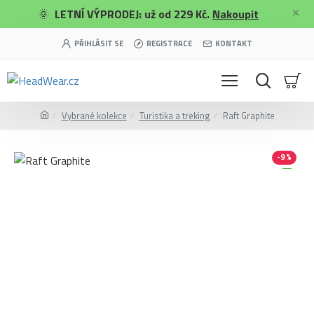
🌞
LETNÍ VÝPRODEJ: už od 229 Kč.
Nakoupit
PŘIHLÁSIT SE
REGISTRACE
KONTAKT
Vybrané kolekce
Turistika a treking
Raft Graphite
-9 %