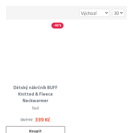
podšívku pro vyšší komfort. Díky jednoduchému
provedení se snadno oblékají a dobře drží na místě.
-60 %
Dětské pletené nákrčníky se hodí pro cestu do školy,
procházky, hru venku i běžné zimní aktivity.
Představují praktický doplněk, který kombinuje teplo,
pohodlí a jednoduchý vzhled.
Dětský nákrčník BUFF
Knitted & Fleece
Neckwarmer
Nell
339 Kč
849 Kč
Koupit