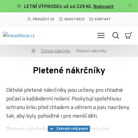
🌞
LETNÍ VÝPRODEJ: už od 229 Kč.
Nakoupit
PŘIHLÁSIT SE
REGISTRACE
KONTAKT
Dětské nákrčníky
Pletené nákrčníky
Pletené nákrčníky
Dětské pletené nákrčníky jsou určeny pro chladné
počasí a každodenní nošení. Poskytují spolehlivou
ochranu krku před chladem a větrem a jsou navrženy
tak, aby byly pohodlné i pro menší děti.
Pletené nákrčníky jsou vyrobeny z hřejivých
materiálů a často doplněny o měkkou vnitřní