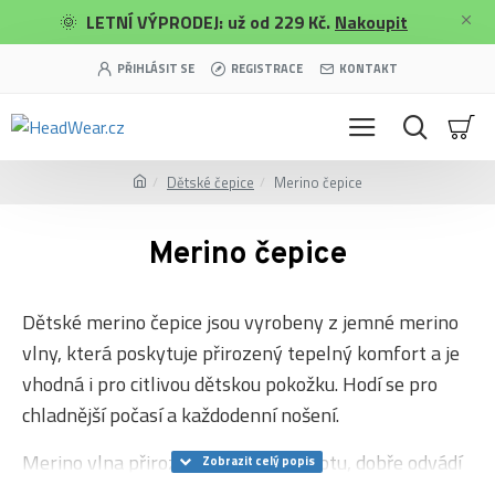
🌞
LETNÍ VÝPRODEJ: už od 229 Kč.
Nakoupit
PŘIHLÁSIT SE
REGISTRACE
KONTAKT
Dětské čepice
Merino čepice
Merino čepice
Dětské merino čepice jsou vyrobeny z jemné merino
vlny, která poskytuje přirozený tepelný komfort a je
vhodná i pro citlivou dětskou pokožku. Hodí se pro
chladnější počasí a každodenní nošení.
Merino vlna přirozeně reguluje teplotu, dobře odvádí
vlhkost a je odolná vůči zápachu, což zvyšuje pohodlí i