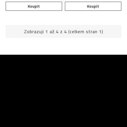
Koupit
Koupit
Zobrazuji 1 až 4 z 4 (celkem stran 1)