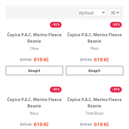
při delším nošení. Dětské merino čepice jsou příjemné
na dotek, nekoušou a dobře se přizpůsobí tvaru hlavy.
-30 %
-30 %
Dětské merino čepice se hodí pro cestu do školy,
Merino
Merino
Čepice P.A.C. Merino Fleece
Čepice P.A.C. Merino Fleece
procházky, pobyt venku i méně intenzivní sportovní
Beanie
Beanie
aktivity. Představují praktickou volbu pro rodiče, kteří
Olive
Plum
hledají funkční a přírodní materiál pro své děti.
619 Kč
619 Kč
879 Kč
879 Kč
Koupit
Koupit
-30 %
-30 %
Merino
Merino
Čepice P.A.C. Merino Fleece
Čepice P.A.C. Merino Fleece
Beanie
Beanie
Navy
Total Black
619 Kč
619 Kč
879 Kč
879 Kč