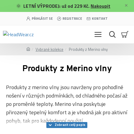
🌞
LETNÍ VÝPRODEJ: už od 229 Kč.
Nakoupit
PŘIHLÁSIT SE
REGISTRACE
KONTAKT
Vybrané kolekce
Produkty z Merino vlny
Produkty z Merino vlny
Produkty z merino vlny jsou navrženy pro pohodlné
nošení v různých podmínkách, od chladného počasí až
po proměnlé teploty. Merino vlna poskytuje
přirozený tepelný komfort a je vhodná jak pro aktivní
pohyb, tak pro každodenní použití.
Merino vlna se vyznačuje schopností regulovat