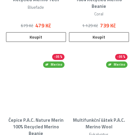
Beanie
Bluefade
Coral
479 Kč
739 Kč
679 Kč
1 129 Kč
Koupit
Koupit
-35 %
-35 %
Merino
Merino
Čepice P.A.C. Nature Merin
Multifunkční šátek P.A.C.
100% Recycled Merino
Merino Wool
Beanie
Eukalyptus