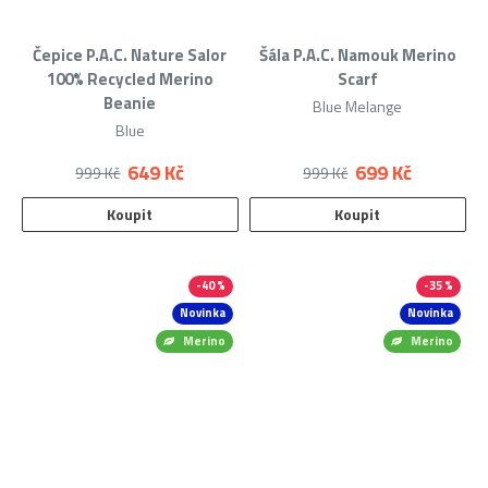
Čepice P.A.C. Nature Salor
Šála P.A.C. Namouk Merino
100% Recycled Merino
Scarf
Beanie
Blue Melange
Blue
649 Kč
699 Kč
999 Kč
999 Kč
Koupit
Koupit
-40 %
-35 %
Novinka
Novinka
Merino
Merino