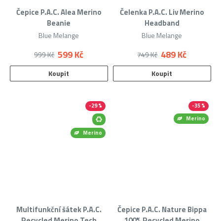
Čepice P.A.C. Alea Merino
Čelenka P.A.C. Liv Merino
Beanie
Headband
Blue Melange
Blue Melange
599 Kč
489 Kč
999 Kč
749 Kč
Koupit
Koupit
-29 %
-35 %
Merino
Merino
Multifunkční šátek P.A.C.
Čepice P.A.C. Nature Bippa
Recycled Merino Tech
100% Recycled Merino