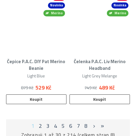
Novinka
Novinka
Merino
Merino
Čepice P.A.C. DIY Pat Merino
Čelenka P.A.C. Liv Merino
Beanie
Headband
Light Blue
Light Grey Melange
529 Kč
489 Kč
879 Kč
749 Kč
Koupit
Koupit
1
2
3
4
5
6
7
8
Zobrazuji 1 až 30 z 214 (celkem stran 8)