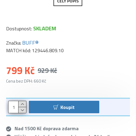
CELÝ POPIS
SKLADEM
Dostupnost:
BUFF®
Značka:
MATCH kód:
129446.809.10
799 Kč
929 Kč
Cena bez DPH: 660 Kč
Koupit
Nad 1500 Kč doprava zdarma