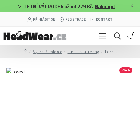
🌞
LETNÍ VÝPRODEJ: už od 229 Kč.
Nakoupit
PŘIHLÁSIT SE
REGISTRACE
KONTAKT
Vybrané kolekce
Turistika a treking
Forest
-14 %
Merino