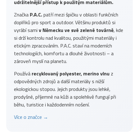
udržitelnější přístup k použitým materiálům.
Značka
P.A.C.
patří mezi špičku v oblasti funkčních
doplňků pro sport a outdoor. Většinu produktů si
vyrábí sami
v Německu ve své zelené továrně
, kde
si drží kontrolu nad kvalitou, použitými materiály i
etickým zpracováním. P.A.C. staví na moderních
technologiích, komfortu a dlouhé životnosti – a
zároveň myslí na planetu.
Používá
recyklovaný polyester, merino vlnu
z
odpovědných zdrojů a další materiály s nižší
ekologickou stopou. Jejich produkty jsou lehké,
prodyšné, příjemné na kůži a spolehlivě fungují při
běhu, turistice i každodenním nošení.
Více o značce →