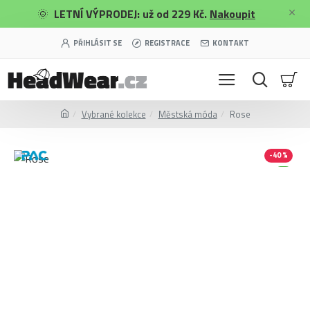
🌞
LETNÍ VÝPRODEJ: už od 229 Kč.
Nakoupit
PŘIHLÁSIT SE
REGISTRACE
KONTAKT
Vybrané kolekce
Městská móda
Rose
-40 %