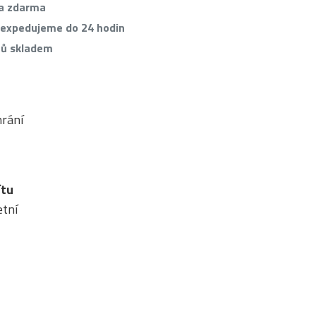
va zdarma
 expedujeme do 24 hodin
tů skladem
hrání
ítu
etní