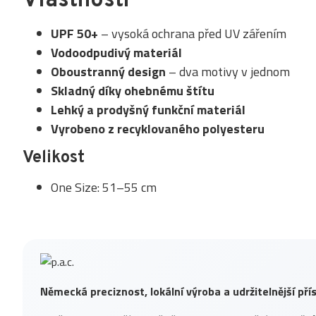
Vlastnosti
UPF 50+
– vysoká ochrana před UV zářením
Vodoodpudivý materiál
Oboustranný design
– dva motivy v jednom
Skladný díky ohebnému štítu
Lehký a prodyšný funkční materiál
Vyrobeno z recyklovaného polyesteru
Velikost
One Size: 51–55 cm
Německá preciznost, lokální výroba a udržitelnější př