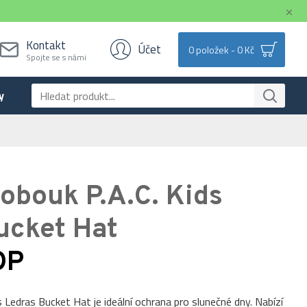
Kontakt
Účet
0 položek - 0 Kč
Spojte se s námi
y
obouk P.A.C. Kids
ucket Hat
OP
 Ledras Bucket Hat je ideální ochrana pro slunečné dny. Nabízí