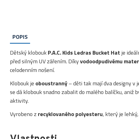
POPIS
Dětský klobouk
P.A.C. Kids Ledras Bucket Hat
je ideá
před silným UV zářením. Díky
vodoodpudivému mater
celodenním nošení.
Klobouk je
oboustranný
– děti tak mají dva designy v 
se dá klobouk snadno zabalit do malého balíčku, aniž by 
aktivity.
Vyrobeno z
recyklovaného polyesteru
, který je lehký