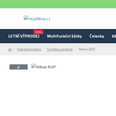
1200+
LETNÍ VÝPRODEJ
Multifunkční šátky
Čelenky
Kš
Vybrané kolekce
Turistika a treking
Yellow AOP