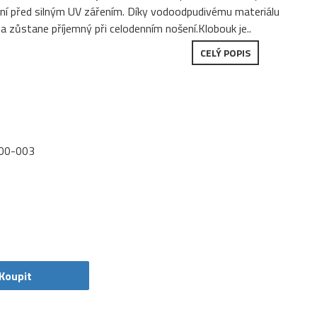
ání před silným UV zářením. Díky vodoodpudivému materiálu
 a zůstane příjemný při celodenním nošení.Klobouk je..
CELÝ POPIS
00-003
Koupit