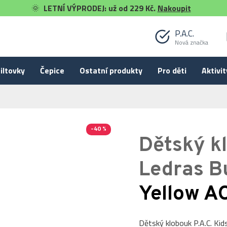
🌞
LETNÍ VÝPRODEJ: už od 229 Kč.
Nakoupit
P.A.C.
Nová značka
iltovky
Čepice
Ostatní produkty
Pro děti
Aktivit
-40 %
Dětský kl
Ledras B
Yellow A
Dětský klobouk P.A.C. Kids