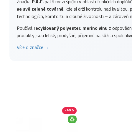
Značka
P.A.C.
patří mezi špičku v oblasti funkčních doplňk
ve své zelené továrně
, kde si drží kontrolu nad kvalitou
technologiích, komfortu a dlouhé životnosti – a zároveň m
Používá
recyklovaný polyester, merino vlnu
z odpovědnýc
produkty jsou lehké, prodyšné, příjemné na kůži a spolehlivě
Více o značce →
-40 %