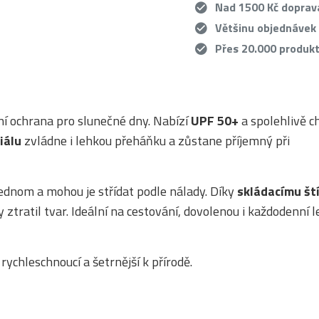
Nad 1500 Kč dopra
Většinu objednávek
Přes 20.000 produk
lní ochrana pro slunečné dny. Nabízí
UPF 50+
a spolehlivě c
iálu
zvládne i lehkou přeháňku a zůstane příjemný při
jednom a mohou je střídat podle nálady. Díky
skládacímu št
ztratil tvar. Ideální na cestování, dovolenou i každodenní l
, rychleschnoucí a šetrnější k přírodě.