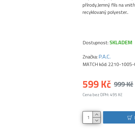
přírody.Jemný flís na vnit
recyklovaný polyester..
SKLADEM
Dostupnost:
P.A.C.
Značka:
MATCH kód:
2210-1005-
599 Kč
999 Kč
Cena bez DPH: 495 Kč