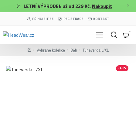
🌞
LETNÍ VÝPRODEJ: už od 229 Kč.
Nakoupit
PŘIHLÁSIT SE
REGISTRACE
KONTAKT
Vybrané kolekce
Běh
Tuneverda L/XL
-40 %