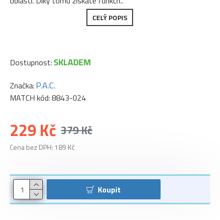
oblastí. Díky tomu získáte funkčn..
CELÝ POPIS
SKLADEM
Dostupnost:
P.A.C.
Značka:
MATCH kód:
8843-024
229 Kč
379 Kč
Cena bez DPH: 189 Kč
Koupit