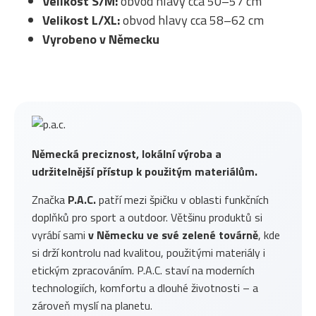
Velikost S/M:
obvod hlavy cca 50–57 cm
Velikost L/XL:
obvod hlavy cca 58–62 cm
Vyrobeno v Německu
Německá preciznost, lokální výroba a
udržitelnější přístup k použitým materiálům.
Značka
P.A.C.
patří mezi špičku v oblasti funkčních
doplňků pro sport a outdoor. Většinu produktů si
vyrábí sami
v Německu ve své zelené továrně
, kde
si drží kontrolu nad kvalitou, použitými materiály i
etickým zpracováním. P.A.C. staví na moderních
technologiích, komfortu a dlouhé životnosti – a
zároveň myslí na planetu.