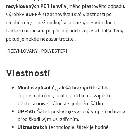
recyklovaných PET lahví
a jiného plastového odpadu.
Výrobky
BUFF®
si zachovávají své vlastnosti po
dlouhé roky – nežmolkují se a barvy nevyblednou,
takže si nemusíte po pár měsících kupovat další. Tedy
pokud je někde nezašantročíte...
[RECYKLOVANY_POLYESTER]
Vlastnosti
Mnoho způsobů, jak šátek využít
: šátek,
čepice, nákrčník, kukla, potítko na zápěstí…
Užijte si univerzálnost v jediném šátku.
UPF50+
Šátek poskytuje vysoký stupeň ochrany
před škodlivým UV zářením.
Ultrastretch
technologie: šátek je hodně