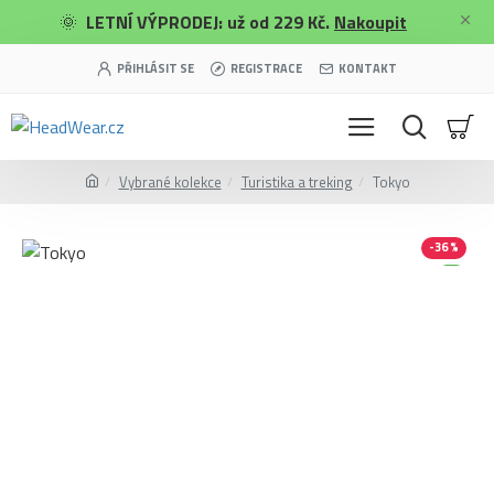
🌞
LETNÍ VÝPRODEJ: už od 229 Kč.
Nakoupit
PŘIHLÁSIT SE
REGISTRACE
KONTAKT
Vybrané kolekce
Turistika a treking
Tokyo
-36 %