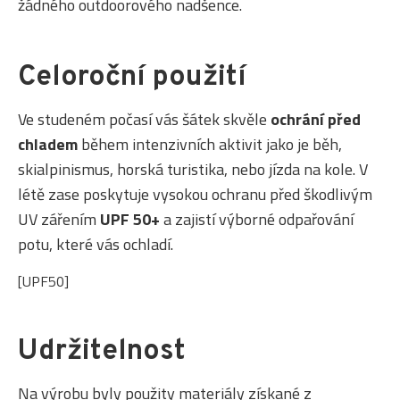
žádného outdoorového nadšence.
Celoroční použití
Ve studeném počasí vás šátek skvěle
ochrání před
chladem
během intenzivních aktivit jako je běh,
skialpinismus, horská turistika, nebo jízda na kole. V
létě zase poskytuje vysokou ochranu před škodlivým
UV zářením
UPF 50+
a zajistí výborné odpařování
potu, které vás ochladí.
[UPF50]
Udržitelnost
Na výrobu byly použity materiály získané z