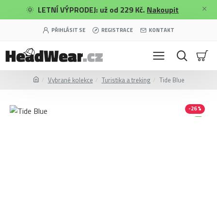
🌞
LETNÍ VÝPRODEJ: už od 229 Kč.
Nakoupit
PŘIHLÁSIT SE
REGISTRACE
KONTAKT
Vybrané kolekce
Turistika a treking
Tide Blue
-26 %