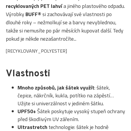
recyklovaných PET lahví
a jiného plastového odpadu.
Výrobky
BUFF®
si zachovávají své vlastnosti po
dlouhé roky – nežmolkují se a barvy nevyblednou,
takže si nemusíte po pár měsících kupovat další. Tedy
pokud je někde nezašantročíte...
[RECYKLOVANY_POLYESTER]
Vlastnosti
Mnoho způsobů, jak šátek využít
: šátek,
čepice, nákrčník, kukla, potítko na zápěstí…
Užijte si univerzálnost v jediném šátku.
UPF50+
Šátek poskytuje vysoký stupeň ochrany
před škodlivým UV zářením.
Ultrastretch
technologie: šátek je hodně