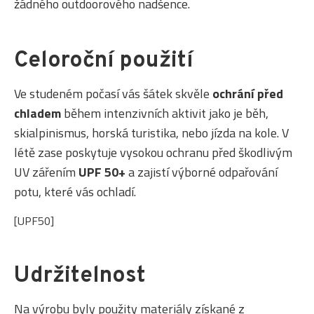
žádného outdoorového nadšence.
Celoroční použití
Ve studeném počasí vás šátek skvěle
ochrání před
chladem
během intenzivních aktivit jako je běh,
skialpinismus, horská turistika, nebo jízda na kole. V
létě zase poskytuje vysokou ochranu před škodlivým
UV zářením
UPF 50+
a zajistí výborné odpařování
potu, které vás ochladí.
[UPF50]
Udržitelnost
Na výrobu byly použity materiály získané z