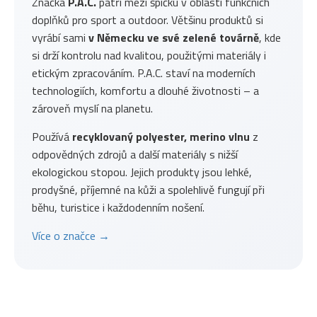
Značka
P.A.C.
patří mezi špičku v oblasti funkčních
doplňků pro sport a outdoor. Většinu produktů si
vyrábí sami
v Německu ve své zelené továrně
, kde
si drží kontrolu nad kvalitou, použitými materiály i
etickým zpracováním. P.A.C. staví na moderních
technologiích, komfortu a dlouhé životnosti – a
zároveň myslí na planetu.
Používá
recyklovaný polyester, merino vlnu
z
odpovědných zdrojů a další materiály s nižší
ekologickou stopou. Jejich produkty jsou lehké,
prodyšné, příjemné na kůži a spolehlivě fungují při
běhu, turistice i každodenním nošení.
Více o značce →