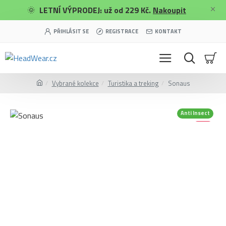
🌞
LETNÍ VÝPRODEJ: už od 229 Kč.
Nakoupit
PŘIHLÁSIT SE
REGISTRACE
KONTAKT
Vybrané kolekce
Turistika a treking
Sonaus
Anti Insect
-40 %