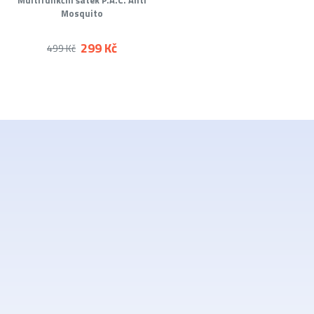
Multifunkční šátek P.A.C. Anti
Mosquito
299 Kč
499 Kč