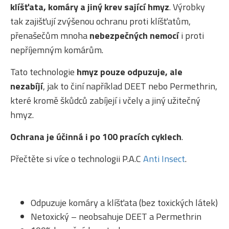
klíšťata, komáry a jiný krev sající hmyz
. Výrobky
tak zajišťují zvýšenou ochranu proti klíšťatům,
přenašečům mnoha
nebezpečných nemocí
i proti
nepříjemným komárům.
Tato technologie
hmyz pouze odpuzuje, ale
nezabíjí
, jak to činí například DEET nebo Permethrin,
které kromě škůdců zabíjejí i včely a jiný užitečný
hmyz.
Ochrana je účinná i po 100 pracích cyklech
.
Přečtěte si více o technologii P.A.C
Anti Insect
.
Odpuzuje komáry a klíšťata (bez toxických látek)
Netoxický – neobsahuje DEET a Permethrin