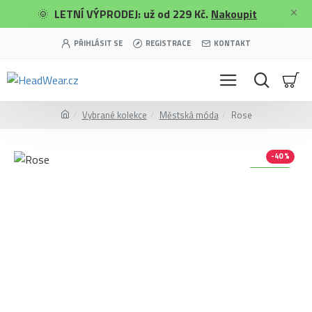
🌞
LETNÍ VÝPRODEJ: už od 229 Kč.
Nakoupit
PŘIHLÁSIT SE
REGISTRACE
KONTAKT
Vybrané kolekce
Městská móda
Rose
-40 %
Merino