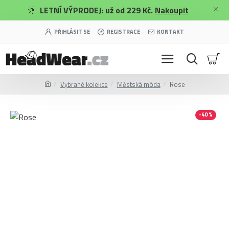
🌞
LETNÍ VÝPRODEJ: už od 229 Kč.
Nakoupit
PŘIHLÁSIT SE
REGISTRACE
KONTAKT
Vybrané kolekce
Městská móda
Rose
-40 %