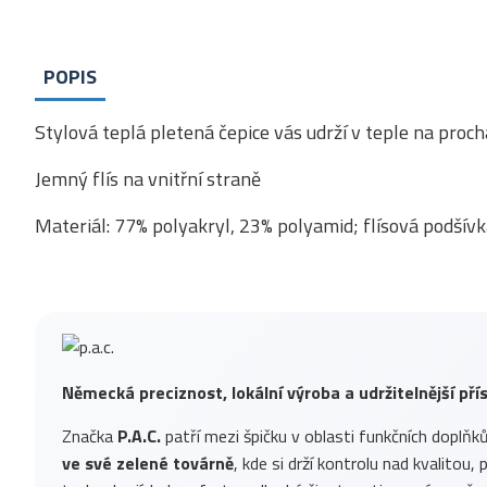
POPIS
Stylová teplá pletená čepice vás udrží v teple na prochá
Jemný flís na vnitřní straně
Materiál: 77% polyakryl, 23% polyamid; flísová podšívk
Německá preciznost, lokální výroba a udržitelnější př
Značka
P.A.C.
patří mezi špičku v oblasti funkčních doplňk
ve své zelené továrně
, kde si drží kontrolu nad kvalitou