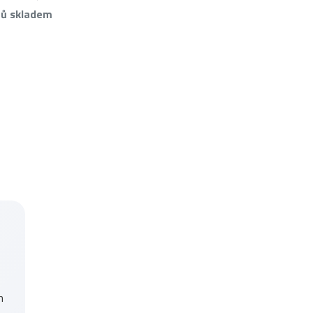
tů skladem
h