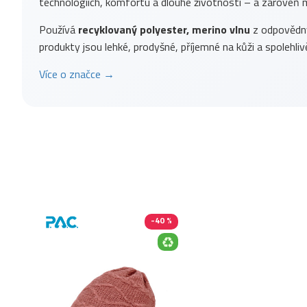
technologiích, komfortu a dlouhé životnosti – a zároveň m
Používá
recyklovaný polyester, merino vlnu
z odpovědnýc
produkty jsou lehké, prodyšné, příjemné na kůži a spolehlivě
Více o značce →
-40 %