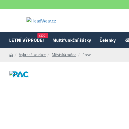
1200+
LETNÍ VÝPRODEJ
Multifunkční šátky
Čelenky
Kš
Vybrané kolekce
Městská móda
Rose