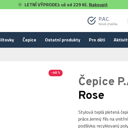
🌞
LETNÍ VÝPRODEJ: už od 229 Kč.
Nakoupit
P.A.C.
Nová značka
iltovky
Čepice
Ostatní produkty
Pro děti
Aktivit
-40 %
Čepice P.
Rose
Stylová teplá pletená čepi
práce.Jemný flís na vnitřn
podšívka: recyklovaný poly