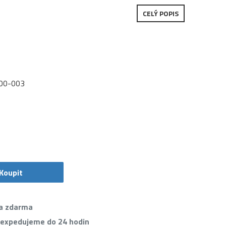
CELÝ POPIS
00-003
Koupit
va zdarma
 expedujeme do 24 hodin