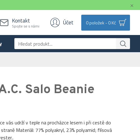
Kontakt
Účet
0 položek - 0 Kč
Spojte se s námi
y
A.C. Salo Beanie
ce vás udrží v teple na procházce lesem i při cestě do
í straně Materiál: 77% polyakryl, 23% polyamid; flísová
ester..