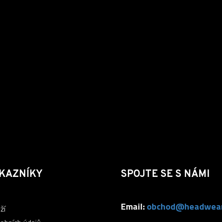
KAZNÍKY
SPOJTE SE S NÁMI
Email:
obchod@headwear
ží