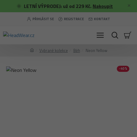
🌞
LETNÍ VÝPRODEJ: už od 229 Kč.
Nakoupit
PŘIHLÁSIT SE
REGISTRACE
KONTAKT
Vybrané kolekce
Běh
Neon Yellow
-40 %