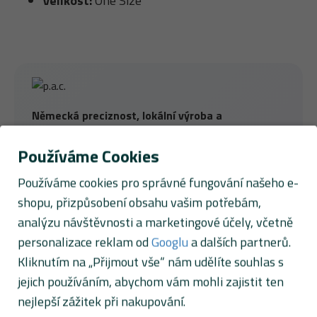
Velikost:
One Size
Německá preciznost, lokální výroba a
udržitelnější přístup k použitým materiálům.
Používáme Cookies
Značka
P.A.C.
patří mezi špičku v oblasti funkčních
doplňků pro sport a outdoor. Většinu produktů si
Používáme cookies pro správné fungování našeho e-
vyrábí sami
v Německu ve své zelené továrně
, kde
shopu, přizpůsobení obsahu vašim potřebám,
si drží kontrolu nad kvalitou, použitými materiály i
analýzu návštěvnosti a marketingové účely, včetně
etickým zpracováním. P.A.C. staví na moderních
personalizace reklam od
Googlu
a dalších partnerů.
technologiích, komfortu a dlouhé životnosti – a
Kliknutím na „Přijmout vše“ nám udělíte souhlas s
zároveň myslí na planetu.
jejich používáním, abychom vám mohli zajistit ten
Používá
recyklovaný polyester, merino vlnu
z
nejlepší zážitek při nakupování.
odpovědných zdrojů a další materiály s nižší