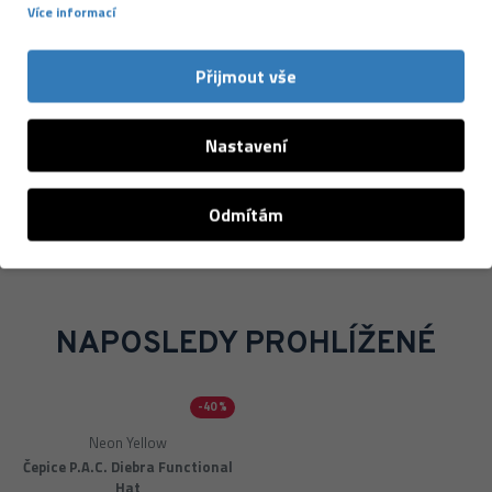
Více informací
ekologickou stopou. Jejich produkty jsou lehké,
prodyšné, příjemné na kůži a spolehlivě fungují při
Přijmout vše
běhu, turistice i každodenním nošení.
Více o značce →
Nastavení
Odmítám
NAPOSLEDY PROHLÍŽENÉ
-40 %
Neon Yellow
Čepice P.A.C. Diebra Functional
Hat