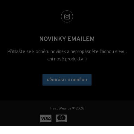
NOVINKY EMAILEM
Přihlašte se k odběru novinek a nepropásněte žádnou slevu,
ani nové produkty ;)
PŘIHLÁSIT K ODBĚRU
HeadWear.cz © 2026