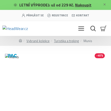
🌞
LETNÍ VÝPRODEJ: už od 229 Kč.
Nakoupit
PŘIHLÁSIT SE
REGISTRACE
KONTAKT
Vybrané kolekce
Turistika a treking
Munis
-40 %