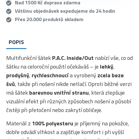
Nad 1500 Kč doprava zdarma
Většinu objednávek expedujeme do 24 hodin
Přes 20.000 produktů skladem
POPIS
Multifunkční šátek
P.A.C. Inside/Out
nabízí vše, co od
šátku na celoroční použití očekáváš – je
lehký
,
prodyšný
,
rychleschnoucí
a vyrobený
zcela beze
švů
, takže při nošení nikde netlačí. Oproti běžné verzi
má šátek
barevnou vnitřní stranu
, která zlepšuje
vizuální efekt při různých způsobech nošení a působí
čistěji při přetočení nebo zakrytí obličeje.
Materiál z
100% polyesteru
je příjemný na pokožce,
dobře odvádí vlhkost a zajišťuje komfort i při vyšší