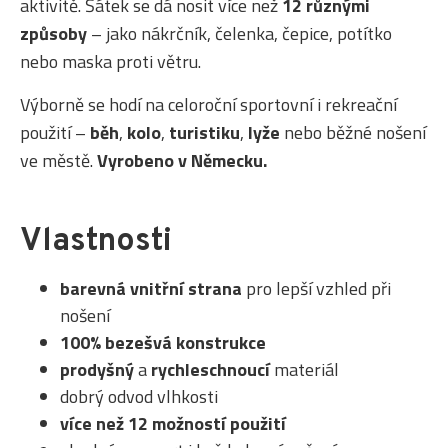
aktivitě. Šátek se dá nosit více než
12 různými
způsoby
– jako nákrčník, čelenka, čepice, potítko
nebo maska proti větru.
Výborně se hodí na celoroční sportovní i rekreační
použití –
běh
,
kolo
,
turistiku
,
lyže
nebo běžné nošení
ve městě.
Vyrobeno v Německu.
Vlastnosti
barevná vnitřní strana
pro lepší vzhled při
nošení
100% bezešvá konstrukce
prodyšný
a
rychleschnoucí
materiál
dobrý odvod vlhkosti
více než 12 možností použití