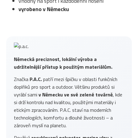
vhodný na sport i každodenní nošení
vyrobeno v Německu
Německá preciznost, lokální výroba a
udržitelnější přístup k použitým materiálům.
Značka
P.A.C.
patří mezi špičku v oblasti funkčních
doplňků pro sport a outdoor. Většinu produktů si
vyrábí sami
v Německu ve své zelené továrně
, kde
si drží kontrolu nad kvalitou, použitými materiály i
etickým zpracováním. P.A.C. staví na moderních
technologiích, komfortu a dlouhé životnosti – a
zároveň myslí na planetu.
Používá
recyklovaný polyester, merino vlnu
z