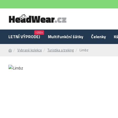
1200+
LETNÍ VÝPRODEJ
Multifunkční šátky
Čelenky
Kš
Vybrané kolekce
Turistika a treking
Limbz