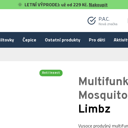
🌞
LETNÍ VÝPRODEJ: už od 229 Kč.
Nakoupit
P.A.C.
Nová značka
iltovky
Čepice
Ostatní produkty
Pro děti
Aktivit
Anti Insect
Multifunk
-40 %
Mosquito
Limbz
Vysoce prodyšný multifun