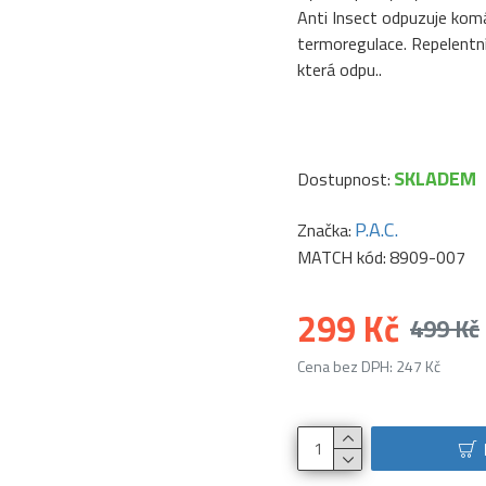
Anti Insect odpuzuje komá
termoregulace. Repelentní
která odpu..
SKLADEM
Dostupnost:
P.A.C.
Značka:
MATCH kód:
8909-007
299 Kč
499 Kč
Cena bez DPH: 247 Kč