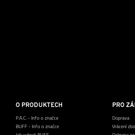
O PRODUKTECH
PRO ZÁ
P.A.C. - Info o značce
Doprava
BUFF - Info o značce
Vrácení zbo
Jak vybrat BUFF
Ochrana os