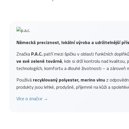
Německá preciznost, lokální výroba a udržitelnější př
Značka
P.A.C.
patří mezi špičku v oblasti funkčních doplňk
ve své zelené továrně
, kde si drží kontrolu nad kvalitou
technologiích, komfortu a dlouhé životnosti – a zároveň m
Používá
recyklovaný polyester, merino vlnu
z odpovědnýc
produkty jsou lehké, prodyšné, příjemné na kůži a spolehlivě
Více o značce →