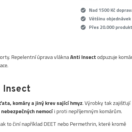
Nad 1500 Kč dopra
Většinu objednávek
Přes 20.000 produk
orty. Repelentní úprava vlákna
Anti Insect
odpuzuje komár
ace.
 Insect
ťata, komáry a jiný krev sající hmyz
. Výrobky tak zajišťují
a
nebezpečných nemocí
i proti nepříjemným komárům.
 jak to činí například DEET nebo Permethrin, které kromě