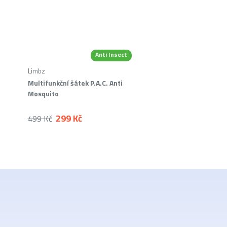
Anti Insect
-40 %
Limbz
Multifunkční šátek P.A.C. Anti
Mosquito
299 Kč
499 Kč