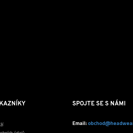
KAZNÍKY
SPOJTE SE S NÁMI
Email:
obchod@headwear
ží
obních údajů