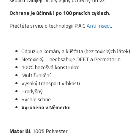
škůdců zabíjejí i včely a jiný užitečný hmyz.
Ochrana je účinná i po 100 pracích cyklech
.
Přečtěte si více o technologii P.A.C
Anti Insect
.
Odpuzuje komáry a klíšťata (bez toxických látek)
Netoxický – neobsahuje DEET a Permethrin
100% bezešvá konstrukce
Multifunkční
Vysoký transport vlhkosti
Prodyšný
Rychle schne
Vyrobeno v Německu
Materiál
: 100% Polyester