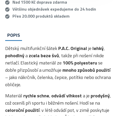
Nad 1500 Kč doprava zdarma
Většinu objednávek expedujeme do 24 hodin
Přes 20.000 produktů skladem
POPIS
Dětský multifunkční šátek
P.A.C. Original
je
lehký
,
pohodlný
a
zcela beze švů
, takže při nošení nikde
netlačí. Elastický materiál ze
100% polyesteru
se
dobře přizpůsobí a umožňuje
mnoho způsobů použití
– jako nákrčník, čelenka, čepice, potítko nebo ochrana
obličeje.
Materiál
rychle schne
,
odvádí vlhkost
a je
prodyšný
,
což oceníš při sportu i běžném nošení. Hodí se na
celoroční použití
: v létě odvádí pot, v zimě poskytuje