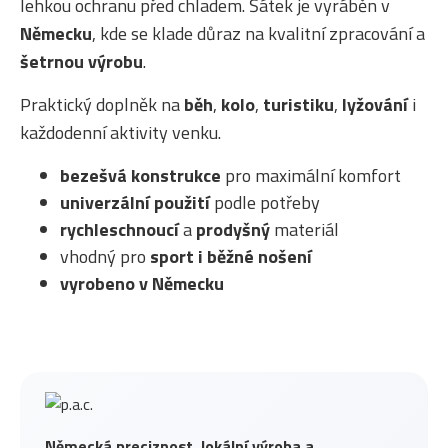
lehkou ochranu před chladem. Šátek je vyráběn v
Německu
, kde se klade důraz na kvalitní zpracování a
šetrnou výrobu
.
Praktický doplněk na
běh
,
kolo
,
turistiku
,
lyžování
i
každodenní aktivity venku.
bezešvá konstrukce
pro maximální komfort
univerzální použití
podle potřeby
rychleschnoucí
a
prodyšný
materiál
vhodný pro
sport i běžné nošení
vyrobeno v Německu
Německá preciznost, lokální výroba a