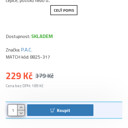
čepice, potítko nebo o..
CELÝ POPIS
SKLADEM
Dostupnost:
P.A.C.
Značka:
MATCH kód:
8825-317
229 Kč
379 Kč
Cena bez DPH: 189 Kč
Koupit