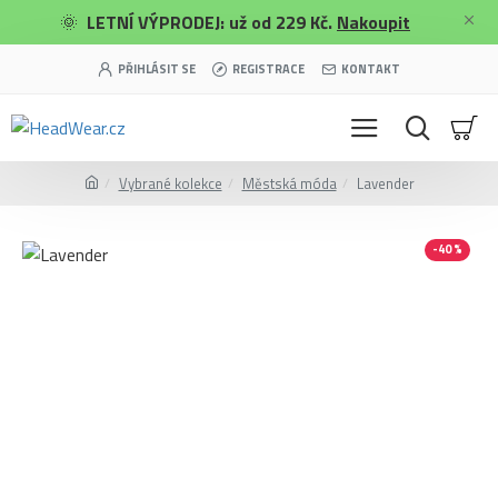
🌞
LETNÍ VÝPRODEJ: už od 229 Kč.
Nakoupit
PŘIHLÁSIT SE
REGISTRACE
KONTAKT
Vybrané kolekce
Městská móda
Lavender
-40 %