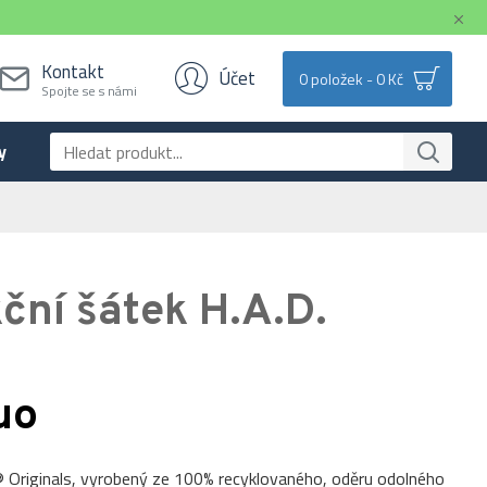
Kontakt
Účet
0 položek - 0 Kč
Spojte se s námi
y
ční šátek H.A.D.
uo
® Originals, vyrobený ze 100% recyklovaného, oděru odolného