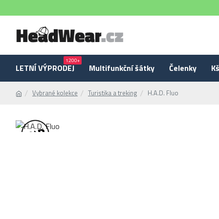
1200+
LETNÍ VÝPRODEJ
Multifunkční šátky
Čelenky
Kš
Vybrané kolekce
Turistika a treking
H.A.D. Fluo