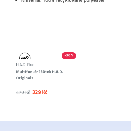
-30 %
H.A.D. Fluo
Multifunkční šátek H.A.D.
Originals
329 Kč
470 Kč