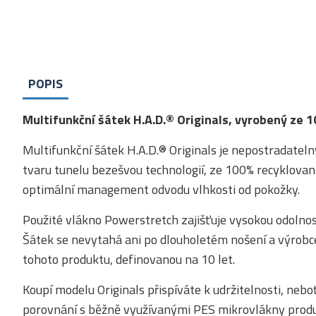
POPIS
Multifunkční šátek H.A.D.® Originals, vyrobený ze
Multifunkční šátek H.A.D.® Originals je nepostradateln
tvaru tunelu bezešvou technologií, ze 100% recyklované
optimální management odvodu vlhkosti od pokožky.
Použité vlákno Powerstretch zajišťuje vysokou odolnost
Šátek se nevytahá ani po dlouholetém nošení a výro
tohoto produktu, definovanou na 10 let.
Koupí modelu Originals přispíváte k udržitelnosti, neb
porovnání s běžně využívanými PES mikrovlákny produ