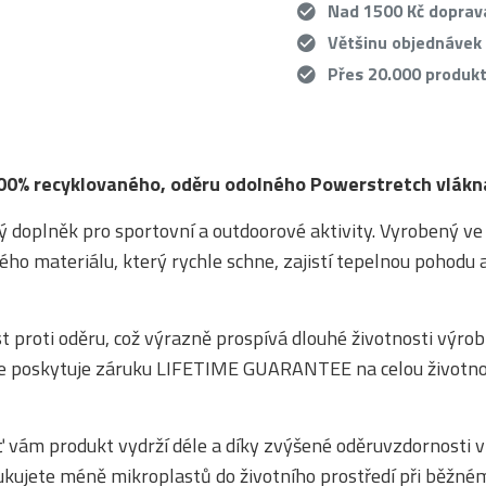
Nad 1500 Kč dopra
Většinu objednávek
Přes 20.000 produk
 100% recyklovaného, oděru odolného Powerstretch vlákn
ý doplněk pro sportovní a outdoorové aktivity. Vyrobený ve
ho materiálu, který rychle schne, zajistí tepelnou pohodu 
 proti oděru, což výrazně prospívá dlouhé životnosti výrob
bce poskytuje záruku LIFETIME GUARANTEE na celou životn
oť vám produkt vydrží déle a díky zvýšené oděruvzdornosti v
kujete méně mikroplastů do životního prostředí při běžné