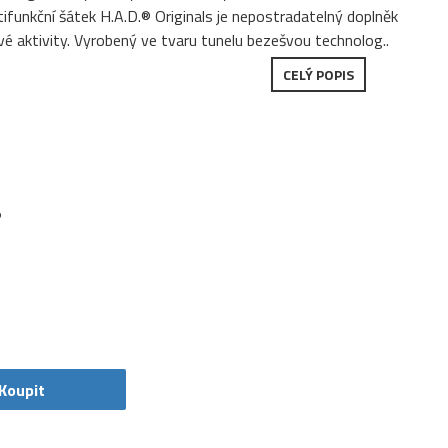
ifunkční šátek H.A.D.® Originals je nepostradatelný doplněk
é aktivity. Vyrobený ve tvaru tunelu bezešvou technolog..
CELÝ POPIS
5
Koupit