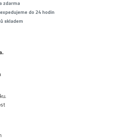
va zdarma
 expedujeme do 24 hodin
tů skladem
a.
a
ku.
ost
m