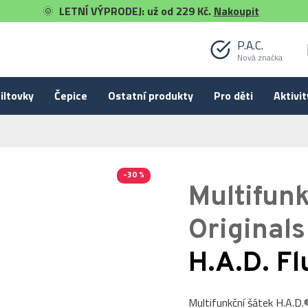
🌞
LETNÍ VÝPRODEJ: už od 229 Kč.
Nakoupit
P.A.C.
Nová značka
iltovky
Čepice
Ostatní produkty
Pro děti
Aktivit
-30 %
Multifunk
Originals
H.A.D. Fl
Multifunkční šátek H.A.D.