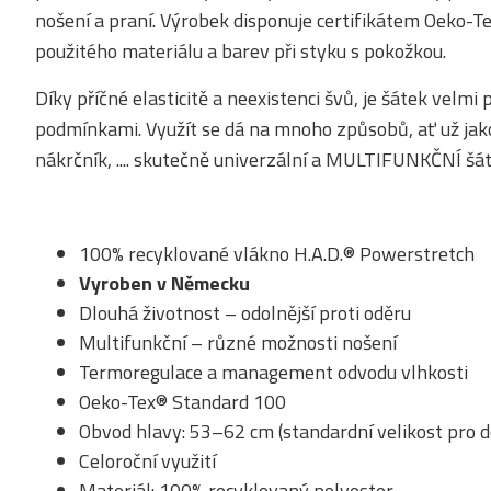
nošení a praní. Výrobek disponuje certifikátem Oeko-
použitého materiálu a barev při styku s pokožkou.
Díky příčné elasticitě a neexistenci švů, je šátek velm
podmínkami. Využít se dá na mnoho způsobů, ať už jako 
nákrčník, .... skutečně univerzální a MULTIFUNKČNÍ šát
100% recyklované vlákno H.A.D.® Powerstretch
Vyroben v Německu
Dlouhá životnost – odolnější proti oděru
Multifunkční – různé možnosti nošení
Termoregulace a management odvodu vlhkosti
Oeko-Tex® Standard 100
Obvod hlavy: 53–62 cm (standardní velikost pro d
Celoroční využití
Materiál: 100% recyklovaný polyester