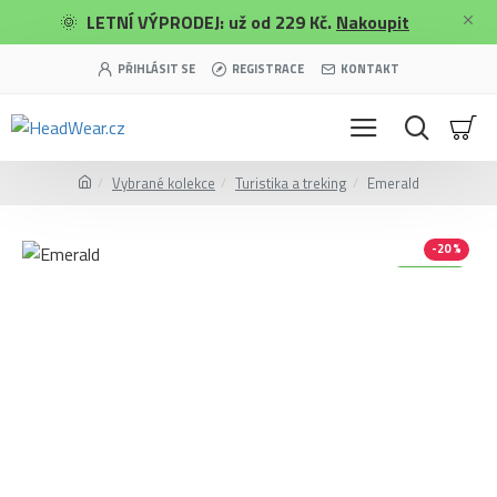
🌞
LETNÍ VÝPRODEJ: už od 229 Kč.
Nakoupit
PŘIHLÁSIT SE
REGISTRACE
KONTAKT
Vybrané kolekce
Turistika a treking
Emerald
-20 %
Merino