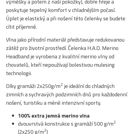
výměšky a potem z naší pokožky), dobře hřeje a
poskytuje tepelný komfort v chladnějším počasí.
Úplet je elastický a při nošení této čelenky se budete
cítit příjemně.
Vlna jako přírodní materiál představuje redukovanou
zátěž pro životní prostředí. Čelenka H.A.D. Merino
Headband je vyrobena z kvalitní merino vlny od
chovatelů, kteří nepoužívají bolestivou mulesing
technologii.
2
Díky gramáži 2x250g/m
je ideální do chladných
zimních a sychravých podzimních dnů pro každodenní
nošení, turistiku a méně intenzivní sporty.
100% extra jemná merino vlna
2
dvouvrstvá konstrukce s gramáží 500 g/m
2
(2x250 g/m
)