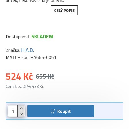
dotek, nekouše. Vlna je obecn..
CELÝ POPIS
SKLADEM
Dostupnost:
H.A.D.
Značka:
MATCH kód:
HA665-0051
524 Kč
655 Kč
Cena bez DPH: 433 Kč
Koupit