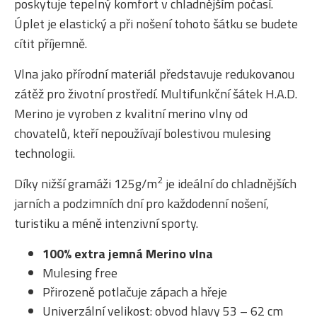
poskytuje tepelný komfort v chladnějším počasí.
Úplet je elastický a při nošení tohoto šátku se budete
cítit příjemně.
Vlna jako přírodní materiál představuje redukovanou
zátěž pro životní prostředí. Multifunkční šátek H.A.D.
Merino je vyroben z kvalitní merino vlny od
chovatelů, kteří nepoužívají bolestivou mulesing
technologii.
2
Díky nižší gramáži 125g/m
je ideální do chladnějších
jarních a podzimních dní pro každodenní nošení,
turistiku a méně intenzivní sporty.
100% extra jemná Merino vlna
Mulesing free
Přirozeně potlačuje zápach a hřeje
Univerzální velikost: obvod hlavy 53 – 62 cm