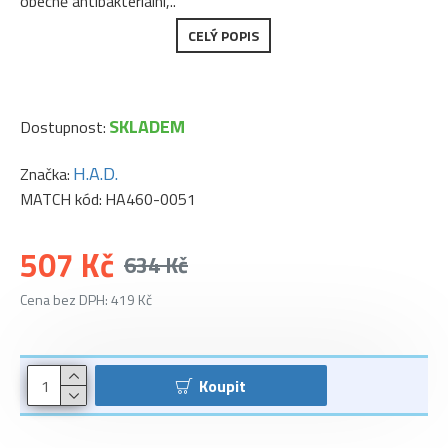
obecně antibakteriální,..
CELÝ POPIS
SKLADEM
Dostupnost:
H.A.D.
Značka:
MATCH kód:
HA460-0051
507 Kč
634 Kč
Cena bez DPH: 419 Kč
Koupit