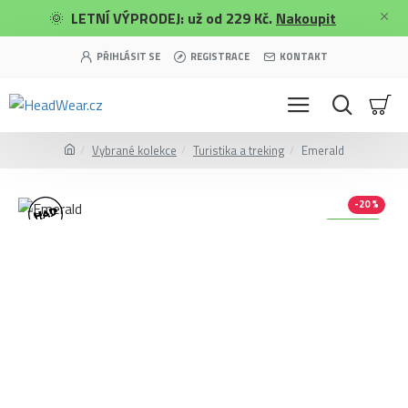
🌞
LETNÍ VÝPRODEJ: už od 229 Kč.
Nakoupit
PŘIHLÁSIT SE
REGISTRACE
KONTAKT
Vybrané kolekce
Turistika a treking
Emerald
-20 %
Merino