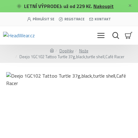
🌞
LETNÍ VÝPRODEJ: už od 229 Kč.
Nakoupit
PŘIHLÁSIT SE
REGISTRACE
KONTAKT
Doplňky
Nože
Deejo 1GC102 Tattoo Turtle 37g,black,turtle shell,Café Racer