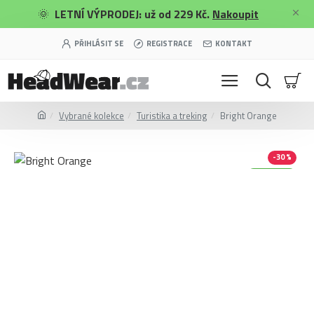
🌞
LETNÍ VÝPRODEJ: už od 229 Kč.
Nakoupit
PŘIHLÁSIT SE
REGISTRACE
KONTAKT
Vybrané kolekce
Turistika a treking
Bright Orange
-30 %
Merino