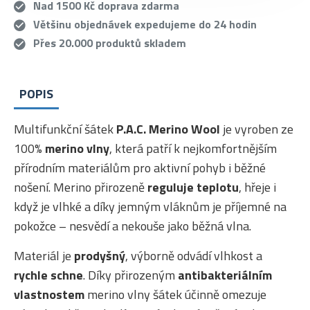
Nad 1500 Kč doprava zdarma
Většinu objednávek expedujeme do 24 hodin
Přes 20.000 produktů skladem
POPIS
Multifunkční šátek
P.A.C. Merino Wool
je vyroben ze
100%
merino vlny
, která patří k nejkomfortnějším
přírodním materiálům pro aktivní pohyb i běžné
nošení. Merino přirozeně
reguluje teplotu
, hřeje i
když je vlhké a díky jemným vláknům je příjemné na
pokožce – nesvědí a nekouše jako běžná vlna.
Materiál je
prodyšný
, výborně odvádí vlhkost a
rychle schne
. Díky přirozeným
antibakteriálním
vlastnostem
merino vlny šátek účinně omezuje