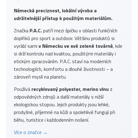
Německá preciznost, lokální výroba a
udržitelnější přístup k použitým materiálům.
Značka
P.A.C.
patří mezi špičku v oblasti funkčních
doplňků pro sport a outdoor. Většinu produktů si
vyrábí sami
v Německu ve své zelené továrně
, kde
si drží kontrolu nad kvalitou, použitými materiály i
etickým zpracováním. P.A.C. staví na moderních
technologiích, komfortu a dlouhé životnosti – a
zároveň myslí na planetu.
Používá
recyklovaný polyester, merino vlnu
z
odpovědných zdrojů a další materiály s nižší
ekologickou stopou. Jejich produkty jsou lehké,
prodyšné, příjemné na kůži a spolehlivě fungují při
běhu, turistice i každodenním nošení.
Více o značce →