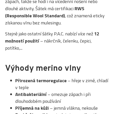
zápach, takže se hodí i na vícedenní nošení nebo
dlouhé aktivity. Šátek má certifikaci
RWS
(Responsible Wool Standard)
, což znamená eticky
získanou vlnu bez mulesingu.
Stejně jako ostatní šátky P.A.C. nabízí více než
12
možností použití
– nákrčník, čelenku, čepici,
potítko,...
Výhody merino vlny
Přirozená termoregulace
– hřeje v zimě, chladí
v teple
Antibakteriální
– omezuje zápach i při
dlouhodobém používání
Příjemná na kůži
– jemná vlákna, nekouše