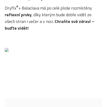
®
Dryflx
+ Balaclava má po celé ploše rozmístěny
reflexní prvky
, díky kterým bude dobře vidět ze
všech stran i večer a v noci.
Chraňte své zdraví –
buďte vidět!