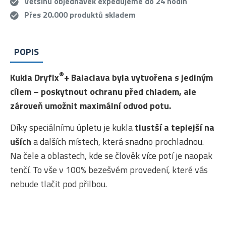
Většinu objednávek expedujeme do 24 hodin
Přes 20.000 produktů skladem
POPIS
®
Kukla Dryflx
+ Balaclava byla vytvořena s jediným
cílem – poskytnout ochranu před chladem, ale
zároveň umožnit maximální odvod potu.
Díky speciálnímu úpletu je kukla
tlustší a teplejší na
uších
a dalších místech, která snadno prochladnou.
Na čele a oblastech, kde se člověk více potí je naopak
tenčí. To vše v 100% bezešvém provedení, které vás
nebude tlačit pod přilbou.