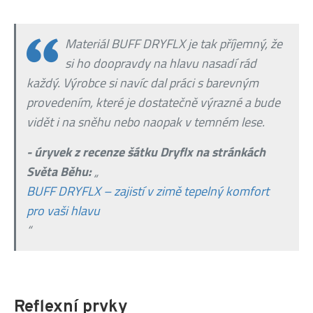
Materiál BUFF DRYFLX je tak příjemný, že
si ho doopravdy na hlavu nasadí rád
každý. Výrobce si navíc dal práci s barevným
provedením, které je dostatečně výrazné a bude
vidět i na sněhu nebo naopak v temném lese.
- úryvek z recenze šátku Dryflx na stránkách
Světa Běhu:
„
BUFF DRYFLX – zajistí v zimě tepelný komfort
pro vaši hlavu
“
Reflexní prvky