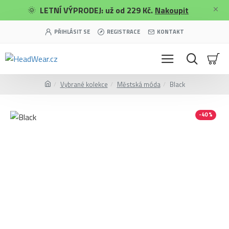
🌞
LETNÍ VÝPRODEJ: už od 229 Kč.
Nakoupit
PŘIHLÁSIT SE
REGISTRACE
KONTAKT
Vybrané kolekce
Městská móda
Black
-40 %