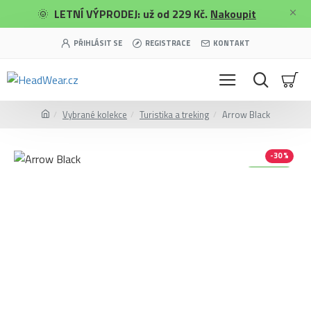
🌞
LETNÍ VÝPRODEJ: už od 229 Kč.
Nakoupit
PŘIHLÁSIT SE
REGISTRACE
KONTAKT
Vybrané kolekce
Turistika a treking
Arrow Black
-30 %
Merino