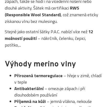
zápach, takže se hodí i na vícedenní nošení nebo
dlouhé aktivity. Šátek má certifikaci
RWS
(Responsible Wool Standard)
, což znamená eticky
získanou vlnu bez mulesingu.
Stejně jako ostatní šátky P.A.C. nabízí více než
12
možností použití
– nákrčník, čelenku, čepici,
potítko,...
Výhody merino vlny
Přirozená termoregulace
– hřeje v zimě, chladí
v teple
Antibakteriální
– omezuje zápach i při
dlouhodobém používání
Příjemná na kůži
– jemná vlákna, nekouše