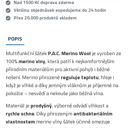
Nad 1500 Kč doprava zdarma
Většinu objednávek expedujeme do 24 hodin
Přes 20.000 produktů skladem
POPIS
Multifunkční šátek
P.A.C. Merino Wool
je vyroben ze
100%
merino vlny
, která patří k nejkomfortnějším
přírodním materiálům pro aktivní pohyb i běžné
nošení. Merino přirozeně
reguluje teplotu
, hřeje i
když je vlhké a díky jemným vláknům je příjemné na
pokožce – nesvědí a nekouše jako běžná vlna.
Materiál je
prodyšný
, výborně odvádí vlhkost a
rychle schne
. Díky přirozeným
antibakteriálním
vlastnostem
merino vlny šátek účinně omezuje