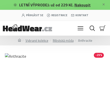
🌞
LETNÍ VÝPRODEJ: už od 229 Kč.
Nakoupit
PŘIHLÁSIT SE
REGISTRACE
KONTAKT
Vybrané kolekce
Městská móda
Anthracite
-29 %