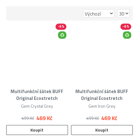
-6 %
-6 %
Výprodej
do 250 Kč
Multifunkční šátek BUFF
Multifunkční šátek BUFF
Original Ecostretch
Original Ecostretch
Gem Crystal Grey
Gem Iron Grey
469 Kč
469 Kč
499 Kč
499 Kč
Výprodej
do 500 Kč
Koupit
Koupit