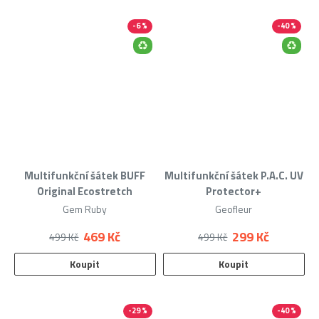
-6 %
-40 %
Výprodej
do 1000 Kč
Multifunkční šátek BUFF
Multifunkční šátek P.A.C. UV
Original Ecostretch
Protector+
Gem Ruby
Geofleur
469 Kč
299 Kč
499 Kč
499 Kč
Koupit
Koupit
-29 %
-40 %