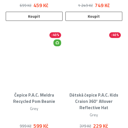
459 Kč
749 Kč
699 Kč
1 249 Kč
Koupit
Koupit
-40 %
-40 %
Čepice P.A.C. Meldra
Dětská čepice P.A.C. Kids
Recycled Pom Beanie
Craion 360° Allover
Reflective Hat
Grey
Grey
599 Kč
229 Kč
999 Kč
379 Kč