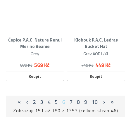
Čepice P.A.C. Nature Renul
Klobouk P.A.C. Ledras
Merino Beanie
Bucket Hat
Grey
Grey AOP L/XL
569 Kč
449 Kč
879 Kč
749 Kč
Koupit
Koupit
2
3
4
5
6
7
8
9
10
Zobrazuji 151 až 180 z 1353 (celkem stran 46)