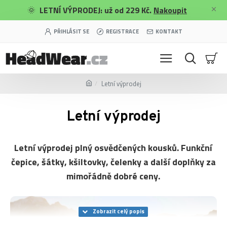
🌞
LETNÍ VÝPRODEJ: už od 229 Kč.
Nakoupit
PŘIHLÁSIT SE
REGISTRACE
KONTAKT
Letní výprodej
Letní výprodej
Letní výprodej plný osvědčených kousků. Funkční
čepice, šátky, kšiltovky, čelenky a další doplňky za
mimořádně dobré ceny.