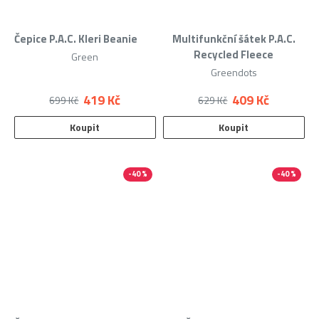
Čepice P.A.C. Kleri Beanie
Multifunkční šátek P.A.C.
Recycled Fleece
Green
Greendots
419 Kč
409 Kč
699 Kč
629 Kč
Koupit
Koupit
-40 %
-40 %