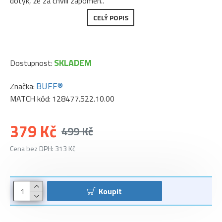
dotyk, že za chvíli zapomen..
CELÝ POPIS
SKLADEM
Dostupnost:
BUFF®
Značka:
MATCH kód:
128477.522.10.00
379 Kč
499 Kč
Cena bez DPH: 313 Kč
Koupit