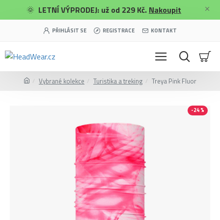
🌞
LETNÍ VÝPRODEJ: už od 229 Kč.
Nakoupit
PŘIHLÁSIT SE
REGISTRACE
KONTAKT
Vybrané kolekce
Turistika a treking
Treya Pink Fluor
-24 %