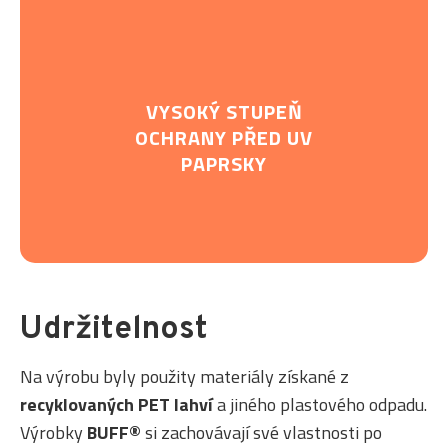
VYSOKÝ STUPEŇ
OCHRANY PŘED UV
PAPRSKY
Udržitelnost
Na výrobu byly použity materiály získané z
recyklovaných PET lahví
a jiného plastového odpadu.
Výrobky
BUFF®
si zachovávají své vlastnosti po