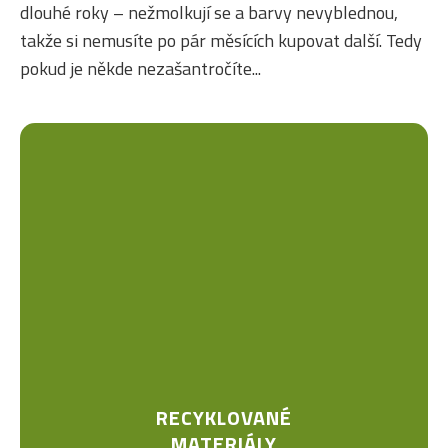
dlouhé roky – nežmolkují se a barvy nevyblednou,
takže si nemusíte po pár měsících kupovat další. Tedy
pokud je někde nezašantročíte...
RECYKLOVANÉ
MATERIÁLY