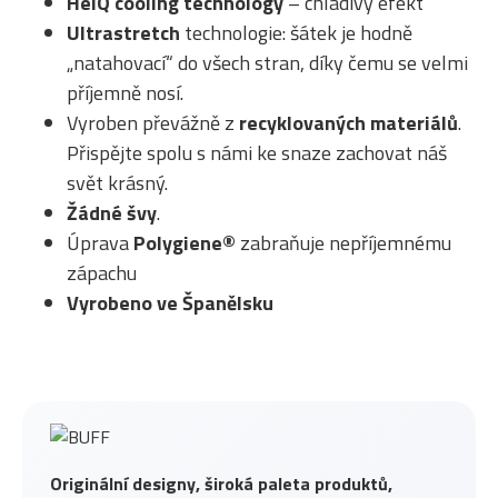
HeiQ cooling technology
– chladivý efekt
Ultrastretch
technologie: šátek je hodně
„natahovací“ do všech stran, díky čemu se velmi
příjemně nosí.
Vyroben převážně z
recyklovaných materiálů
.
Přispějte spolu s námi ke snaze zachovat náš
svět krásný.
Žádné švy
.
Úprava
Polygiene®
zabraňuje nepříjemnému
zápachu
Vyrobeno ve Španělsku
Originální designy, široká paleta produktů,