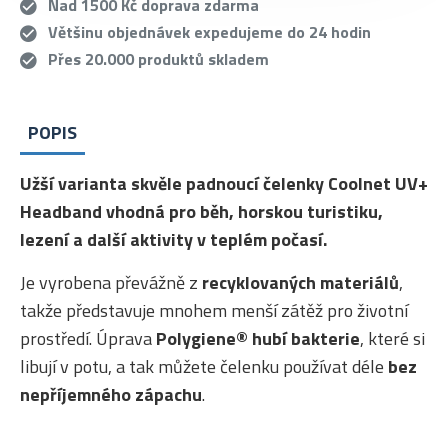
Nad 1500 Kč doprava zdarma
Většinu objednávek expedujeme do 24 hodin
Přes 20.000 produktů skladem
POPIS
Užší varianta skvěle padnoucí čelenky Coolnet UV+
Headband vhodná pro běh, horskou turistiku,
lezení a další aktivity v teplém počasí.
Je vyrobena převážně z
recyklovaných materiálů
,
takže představuje mnohem menší zátěž pro životní
prostředí. Úprava
Polygiene® hubí bakterie
, které si
libují v potu, a tak můžete čelenku používat déle
bez
nepříjemného zápachu
.