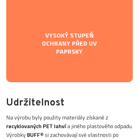
VYSOKÝ STUPEŇ
OCHRANY PŘED UV
PAPRSKY
Udržitelnost
Na výrobu byly použity materiály získané z
recyklovaných PET lahví
a jiného plastového odpadu.
Výrobky
BUFF®
si zachovávají své vlastnosti po