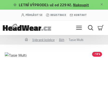
🌞
LETNÍ VÝPRODEJ: už od 229 Kč.
Nakoupit
PŘIHLÁSIT SE
REGISTRACE
KONTAKT
Vybrané kolekce
Běh
Tasie Multi
-18 %