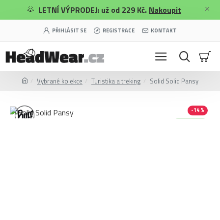
🌞
LETNÍ VÝPRODEJ: už od 229 Kč.
Nakoupit
PŘIHLÁSIT SE
REGISTRACE
KONTAKT
Vybrané kolekce
Turistika a treking
Solid Solid Pansy
-14 %
Merino