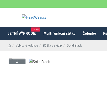
1200+
LETNÍ VÝPRODEJ
Multifunkční šátky
Čelenky
Kš
Vybrané kolekce
Běžky a skialp
Solid Black