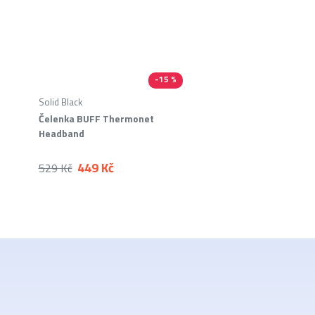
-15 %
Solid Black
Čelenka BUFF Thermonet
Headband
449 Kč
529 Kč