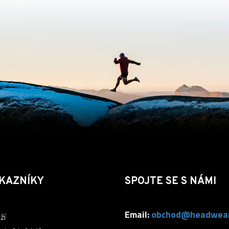
KAZNÍKY
SPOJTE SE S NÁMI
Email:
obchod@headwear
ží