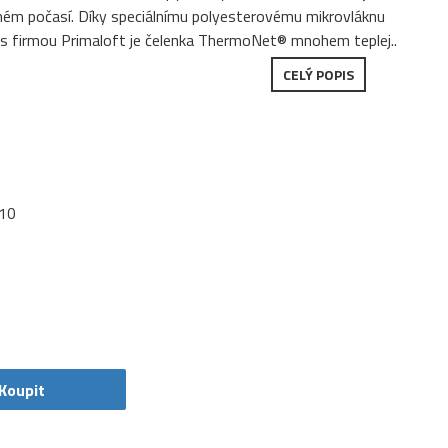
adném počasí. Díky speciálnímu polyesterovému mikrovláknu
 s firmou Primaloft je čelenka ThermoNet® mnohem teplej..
CELÝ POPIS
10
Koupit