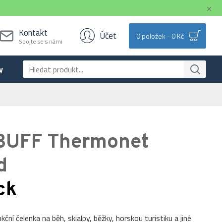
Kontakt
Účet
0 položek - 0 Kč
Spojte se s námi
y
BUFF Thermonet
d
ck
ční čelenka na běh, skialpy, běžky, horskou turistiku a jiné