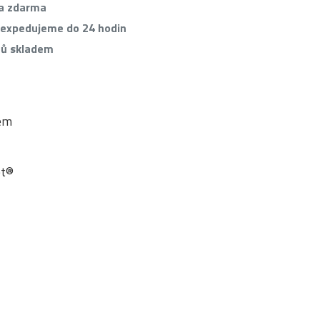
va zdarma
 expedujeme do 24 hodin
tů skladem
ném
et®