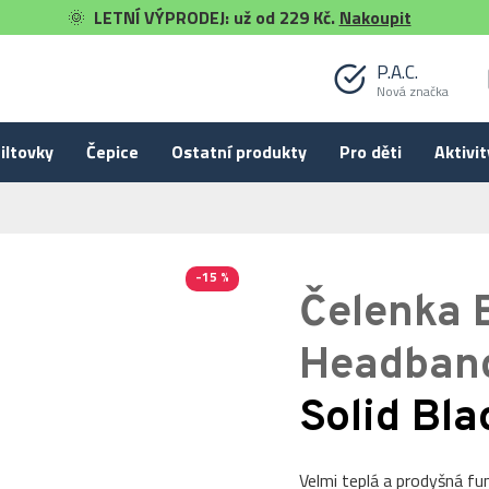
🌞
LETNÍ VÝPRODEJ: už od 229 Kč.
Nakoupit
P.A.C.
Nová značka
iltovky
Čepice
Ostatní produkty
Pro děti
Aktivit
-15 %
Čelenka 
Headban
Solid Bla
Velmi teplá a prodyšná funk