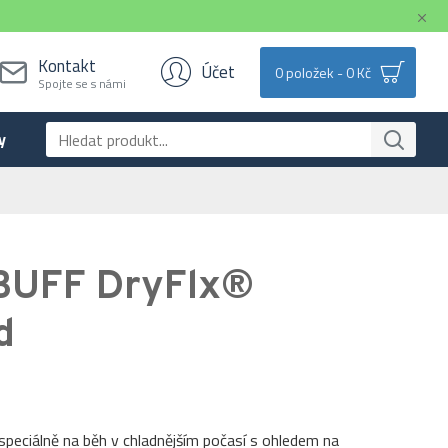
Kontakt
Účet
0 položek - 0 Kč
Spojte se s námi
y
BUFF DryFlx®
d
 speciálně na běh v chladnějším počasí s ohledem na