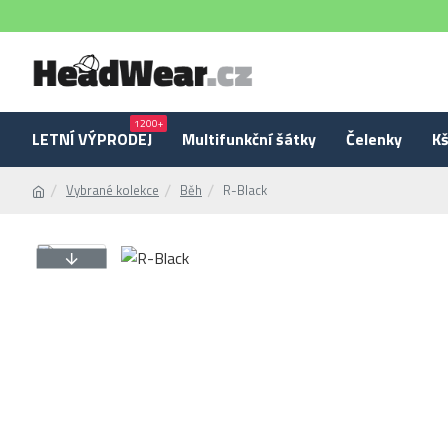
1200+
LETNÍ VÝPRODEJ
Multifunkční šátky
Čelenky
Kš
Vybrané kolekce
Běh
R-Black