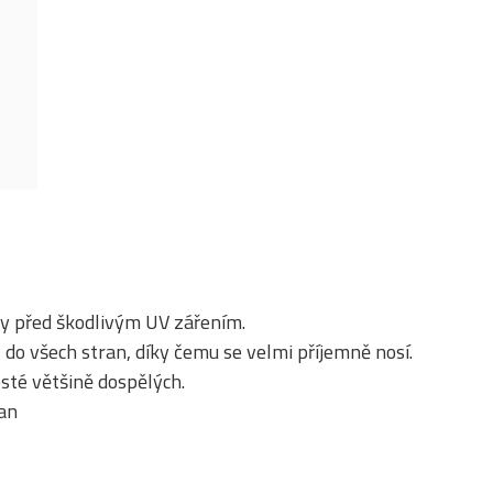
y před škodlivým UV zářením.
 do všech stran, díky čemu se velmi příjemně nosí.
té většině dospělých.
tan