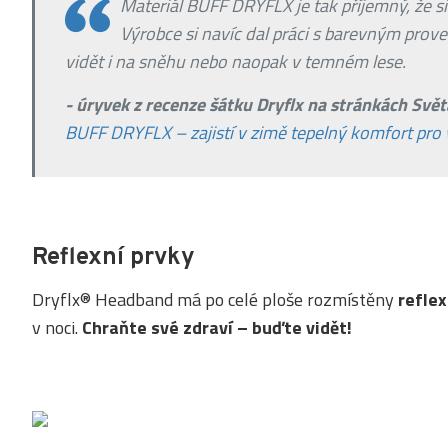
Materiál BUFF DRYFLX je tak příjemný, že s
Výrobce si navíc dal práci s barevným prov
vidět i na sněhu nebo naopak v temném lese.
- úryvek z recenze šátku Dryflx na stránkách Svě
BUFF DRYFLX – zajistí v zimě tepelný komfort pro 
Reflexní prvky
Dryflx® Headband má po celé ploše rozmístěny
reflex
v noci.
Chraňte své zdraví – buďte vidět!