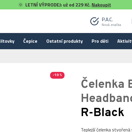
🌞
LETNÍ VÝPRODEJ: už od 229 Kč.
Nakoupit
P.A.C.
Nová značka
iltovky
Čepice
Ostatní produkty
Pro děti
Aktivit
-10 %
Čelenka 
Headban
R-Black
Teplejší čelenka stvořená