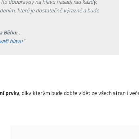
i ho doopravdy na hlavu nasadí rád každý.
edením, které je dostatečně výrazné a bude
ta Běhu:
„
vaši hlavu
“
ní prvky
, díky kterým bude dobře vidět ze všech stran i več