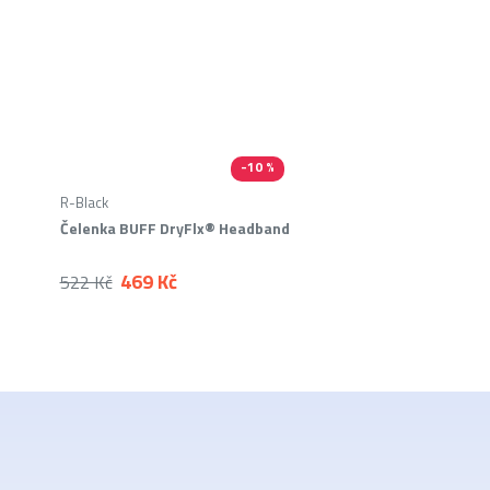
-10 %
R-Black
Čelenka BUFF DryFlx® Headband
469 Kč
522 Kč