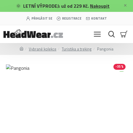
🌞
LETNÍ VÝPRODEJ: už od 229 Kč.
Nakoupit
PŘIHLÁSIT SE
REGISTRACE
KONTAKT
Vybrané kolekce
Turistika a treking
Pangonia
-35 %
Merino