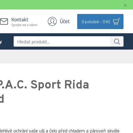
Kontakt
Účet
0 položek - 0 Kč
Spojte se s námi
y
.A.C. Sport Rida
d
lehlivě ochrání vaše uši a čelo před chladem a zároveň skvěle