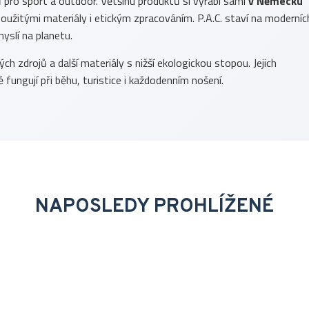
ů pro sport a outdoor. Většinu produktů si vyrábí sami
v Německu
, použitými materiály i etickým zpracováním. P.A.C. staví na moderníc
yslí na planetu.
h zdrojů a další materiály s nižší ekologickou stopou. Jejich
 fungují při běhu, turistice i každodenním nošení.
NAPOSLEDY PROHLÍŽENÉ