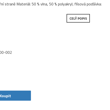
řní straně Materiál: 50 % vlna, 50 % polyakryl; flísová podšívka:
CELÝ POPIS
00-002
Koupit