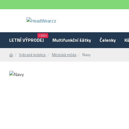
1200+
LETNÍ VÝPRODEJ
Multifunkční šátky
Čelenky
Kš
Vybrané kolekce
Městská móda
Navy