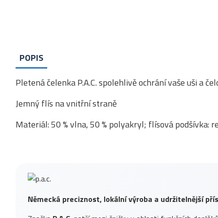
POPIS
Pletená čelenka P.A.C. spolehlivě ochrání vaše uši a č
Jemný flís na vnitřní straně
Materiál: 50 % vlna, 50 % polyakryl; flísová podšívka: 
Německá preciznost, lokální výroba a udržitelnější př