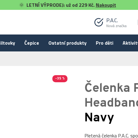
🌞
LETNÍ VÝPRODEJ: už od 229 Kč.
Nakoupit
P.A.C.
Nová značka
iltovky
Čepice
Ostatní produkty
Pro děti
Aktivit
-35 %
Čelenka P
Headban
Navy
Pletená čelenka P.A.C. spo