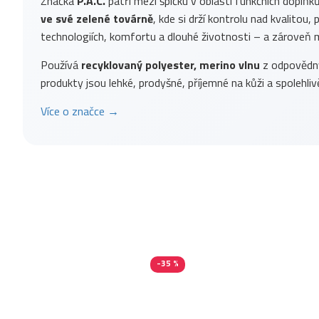
Značka
P.A.C.
patří mezi špičku v oblasti funkčních doplňk
ve své zelené továrně
, kde si drží kontrolu nad kvalitou
technologiích, komfortu a dlouhé životnosti – a zároveň m
Používá
recyklovaný polyester, merino vlnu
z odpovědnýc
produkty jsou lehké, prodyšné, příjemné na kůži a spolehlivě
Více o značce →
-35 %