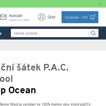
Kontakt
Účet
0 položek - 0 Kč
Spojte se s námi
y
ční šátek P.A.C.
ool
ep Ocean
 Merino Wool je vyroben ze 100% merino vlny, která patří k