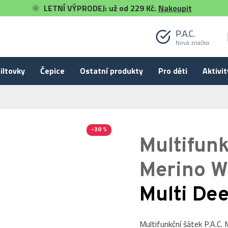
🌞
LETNÍ VÝPRODEJ: už od 229 Kč.
Nakoupit
P.A.C.
Nová značka
iltovky
Čepice
Ostatní produkty
Pro děti
Aktivit
-30 %
Multifunk
Merino
Merino W
Multi De
Multifunkční šátek P.A.C.