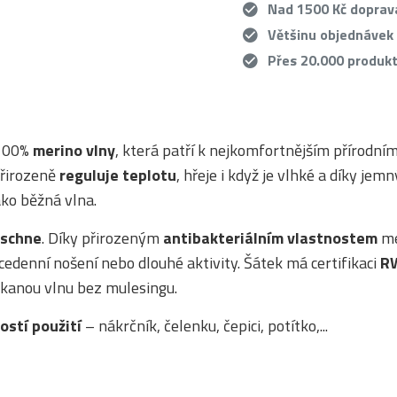
Nad 1500 Kč dopra
Většinu objednávek
Přes 20.000 produk
 100%
merino vlny
, která patří k nejkomfortnějším přírodní
přirozeně
reguluje teplotu
, hřeje i když je vlhké a díky jem
ko běžná vlna.
 schne
. Díky přirozeným
antibakteriálním vlastnostem
me
cedenní nošení nebo dlouhé aktivity. Šátek má certifikaci
R
skanou vlnu bez mulesingu.
ostí použití
– nákrčník, čelenku, čepici, potítko,...