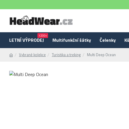
1200+
LETNÍ VÝPRODEJ
Multifunkční šátky
Čelenky
Kš
Vybrané kolekce
Turistika a treking
Multi Deep Ocean