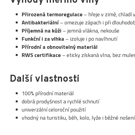
Výhody merino vlny
Přirozená termoregulace
– hřeje v zimě, chladí 
Antibakteriální
– omezuje zápach i při dlouhodo
Příjemná na kůži
– jemná vlákna, nekouše
Funkční i za vlhka
– izoluje i po navlhnutí
Přírodní a obnovitelný materiál
RWS certifikace
– eticky získaná vlna, bez mule
Další vlastnosti
100% přírodní materiál
dobrá prodyšnost a rychlé schnutí
univerzální celoroční použití
vhodný na turistiku, běh, kolo, lyže i běžné nošení