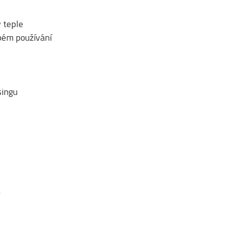
v teple
bém používání
singu