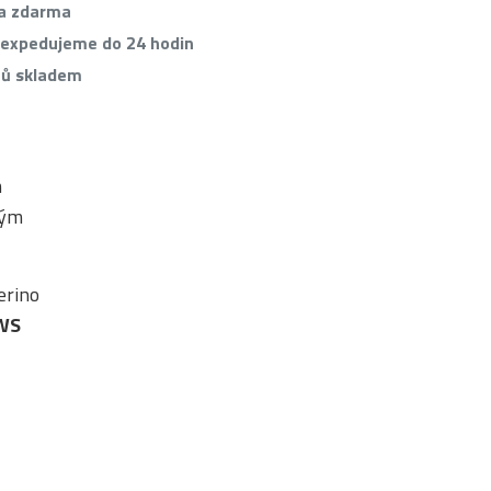
va zdarma
 expedujeme do 24 hodin
tů skladem
m
ným
rino
WS