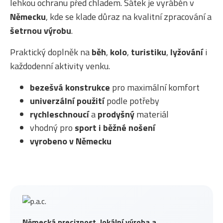
lehkou ochranu před chladem. Šátek je vyráběn v
Německu
, kde se klade důraz na kvalitní zpracování a
šetrnou výrobu
.
Praktický doplněk na
běh
,
kolo
,
turistiku
,
lyžování
i
každodenní aktivity venku.
bezešvá konstrukce
pro maximální komfort
univerzální použití
podle potřeby
rychleschnoucí
a
prodyšný
materiál
vhodný pro
sport i běžné nošení
vyrobeno v Německu
Německá preciznost, lokální výroba a