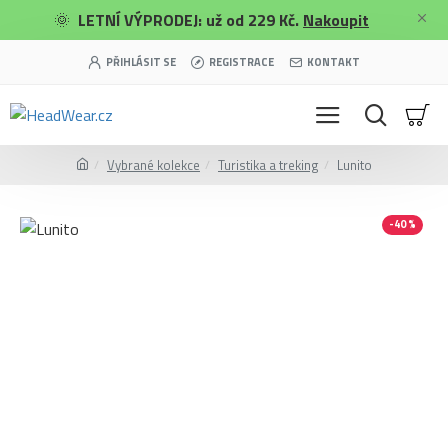
🌞
LETNÍ VÝPRODEJ: už od 229 Kč.
Nakoupit
PŘIHLÁSIT SE
REGISTRACE
KONTAKT
Vybrané kolekce
Turistika a treking
Lunito
-40 %