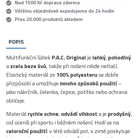
Nad 1500 Kč doprava zdarma
Většinu objednávek expedujeme do 24 hodin
Přes 20.000 produktů skladem
POPIS
Multifunkční šátek
P.A.C. Original
je
lehký
,
pohodlný
a
zcela beze švů
, takže při nošení nikde netlačí.
Elastický materiál ze
100% polyesteru
se dobře
přizpůsobí a umožňuje
mnoho způsobů použití
–
jako nákrčník, čelenka, čepice, potítko nebo ochrana
obličeje.
Materiál
rychle schne
,
odvádí vlhkost
a je
prodyšný
,
což oceníš při sportu i běžném nošení. Hodí se na
celoroční použití
: v létě odvádí pot, v zimě poskytuje