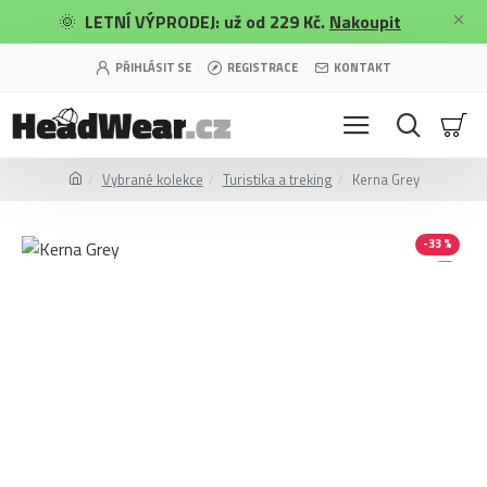
🌞
LETNÍ VÝPRODEJ: už od 229 Kč.
Nakoupit
PŘIHLÁSIT SE
REGISTRACE
KONTAKT
Vybrané kolekce
Turistika a treking
Kerna Grey
-33 %