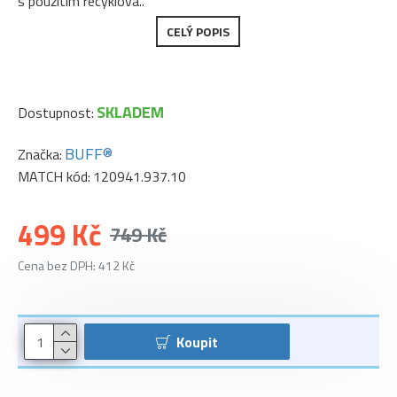
s použitím recyklova..
CELÝ POPIS
SKLADEM
Dostupnost:
BUFF®
Značka:
MATCH kód:
120941.937.10
499 Kč
749 Kč
Cena bez DPH: 412 Kč
Koupit