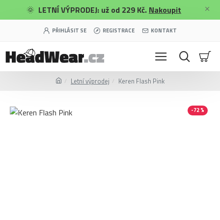
🌞
LETNÍ VÝPRODEJ: už od 229 Kč.
Nakoupit
PŘIHLÁSIT SE
REGISTRACE
KONTAKT
Letní výprodej
Keren Flash Pink
-72 %