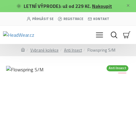
🌞
LETNÍ VÝPRODEJ: už od 229 Kč.
Nakoupit
PŘIHLÁSIT SE
REGISTRACE
KONTAKT
Vybrané kolekce
Anti Insect
Flowspring S/M
Anti Insect
-40 %