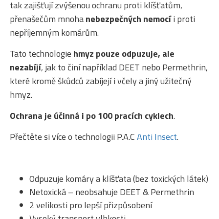
tak zajišťují zvýšenou ochranu proti klíšťatům,
přenašečům mnoha
nebezpečných nemocí
i proti
nepříjemným komárům.
Tato technologie
hmyz pouze odpuzuje, ale
nezabíjí
, jak to činí například DEET nebo Permethrin,
které kromě škůdců zabíjejí i včely a jiný užitečný
hmyz.
Ochrana je účinná i po 100 pracích cyklech
.
Přečtěte si více o technologii P.A.C
Anti Insect
.
Odpuzuje komáry a klíšťata (bez toxických látek)
Netoxická – neobsahuje DEET & Permethrin
2 velikosti pro lepší přizpůsobení
Vysoký transport vlhkosti