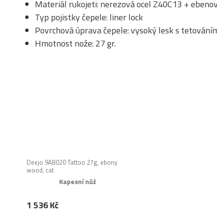
Materiál rukojeti: nerezová ocel Z40C13 + ebeno
Typ pojistky čepele: liner lock
Povrchová úprava čepele: vysoký lesk s tetování
Hmotnost nože: 27 gr.
Deejo 9AB020 Tattoo 27g, ebony
wood, cat
Kapesní nůž
1 536 Kč