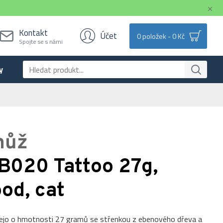
Kontakt
Účet
0 položek - 0 Kč
Spojte se s námi
y
nůž
B020 Tattoo 27g,
od, cat
eejo o hmotnosti 27 gramů se střenkou z ebenového dřeva a