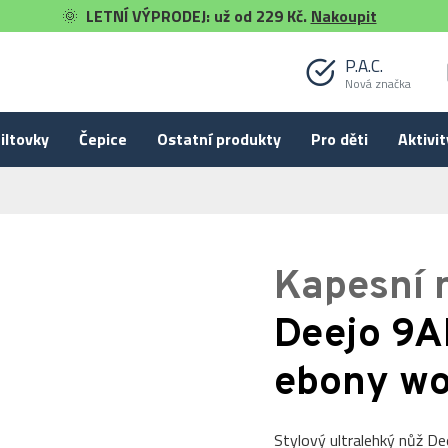
🌞
LETNÍ VÝPRODEJ: už od 229 Kč.
Nakoupit
P.A.C.
Nová značka
iltovky
Čepice
Ostatní produkty
Pro děti
Aktivit
Kapesní 
Deejo 9A
ebony wo
Stylový ultralehký nůž D