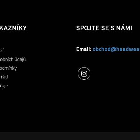
KAZNÍKY
SPOJTE SE S NÁMI
Email:
obchod@headwear
ží
obních údajů
podmínky
 řád
roje