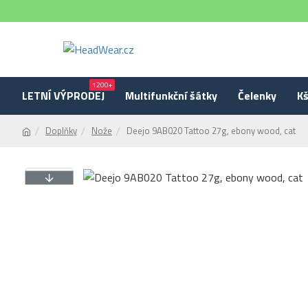
1200+
LETNÍ VÝPRODEJ
Multifunkční šátky
Čelenky
Kš
Doplňky
Nože
Deejo 9AB020 Tattoo 27g, ebony wood, cat