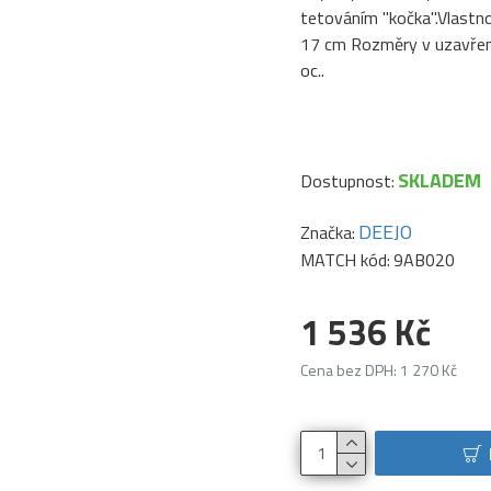
tetováním "kočka".Vlastn
17 cm Rozměry v uzavřené
oc..
SKLADEM
Dostupnost:
DEEJO
Značka:
MATCH kód:
9AB020
1 536 Kč
Cena bez DPH: 1 270 Kč