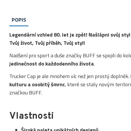
POPIS
Legendární vzhled 80. let je zpět! Našlápni svůj sty
Tvůj život, Tvůj příběh, Tvůj styl!
Nadšení pro sport a duše značky BUFF se spojili do ko
jedinečnost do každodenního života
.
Trucker Cap je ale mnohem víc než jen prostý doplněk.
kulturu a osobitý šmrnc
, které se staly novým teritor
značkou BUFF.
Vlastnosti
Široká paleta unikátních designů