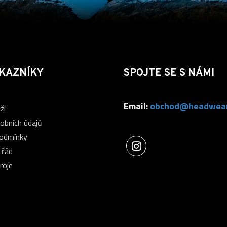
KAZNÍKY
SPOJTE SE S NÁMI
Email:
obchod@headwear
ží
obních údajů
podmínky
 řád
roje