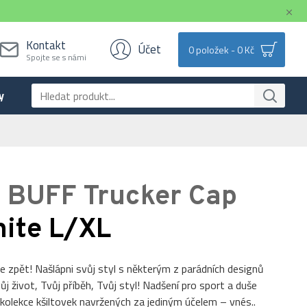
Kontakt
Účet
0 položek - 0 Kč
Spojte se s námi
y
a BUFF Trucker Cap
hite L/XL
je zpět! Našlápni svůj styl s některým z parádních designů
ůj život, Tvůj příběh, Tvůj styl! Nadšení pro sport a duše
 kolekce kšiltovek navržených za jediným účelem – vnés..