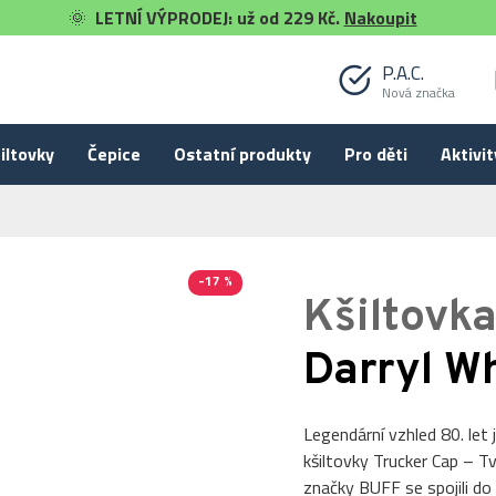
🌞
LETNÍ VÝPRODEJ: už od 229 Kč.
Nakoupit
P.A.C.
Nová značka
iltovky
Čepice
Ostatní produkty
Pro děti
Aktivit
-17 %
Kšiltovk
Darryl W
Legendární vzhled 80. let 
kšiltovky Trucker Cap – Tv
značky BUFF se spojili do