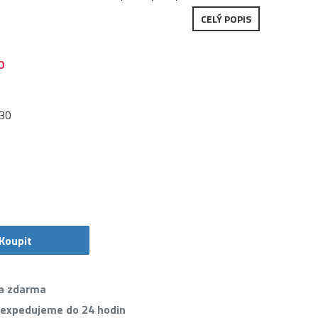
CELÝ POPIS
O
30
Koupit
va zdarma
 expedujeme do 24 hodin