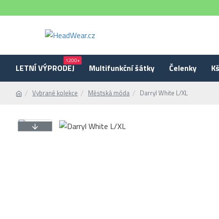
1200+
LETNÍ VÝPRODEJ
Multifunkční šátky
Čelenky
Kš
Vybrané kolekce
Městská móda
Darryl White L/XL