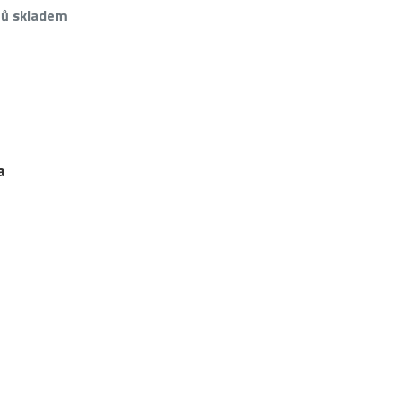
tů skladem
a