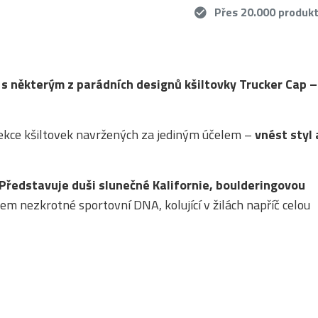
Přes 20.000 produk
l s některým z parádních designů kšiltovky Trucker Cap –
lekce kšiltovek navržených za jediným účelem –
vnést styl 
Představuje duši slunečné Kalifornie, boulderingovou
iem nezkrotné sportovní DNA, kolující v žilách napříč celou