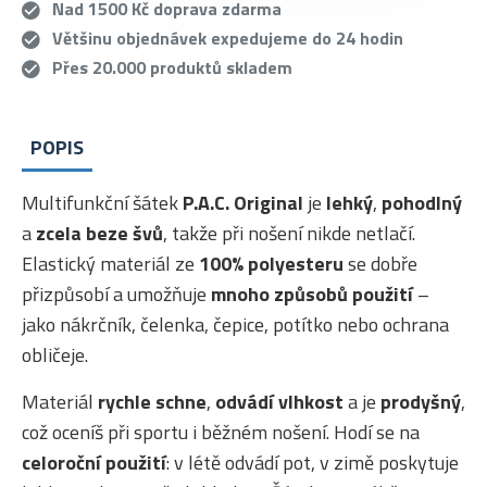
Nad 1500 Kč doprava zdarma
Většinu objednávek expedujeme do 24 hodin
Přes 20.000 produktů skladem
POPIS
Multifunkční šátek
P.A.C. Original
je
lehký
,
pohodlný
a
zcela beze švů
, takže při nošení nikde netlačí.
Elastický materiál ze
100% polyesteru
se dobře
přizpůsobí a umožňuje
mnoho způsobů použití
–
jako nákrčník, čelenka, čepice, potítko nebo ochrana
obličeje.
Materiál
rychle schne
,
odvádí vlhkost
a je
prodyšný
,
což oceníš při sportu i běžném nošení. Hodí se na
celoroční použití
: v létě odvádí pot, v zimě poskytuje