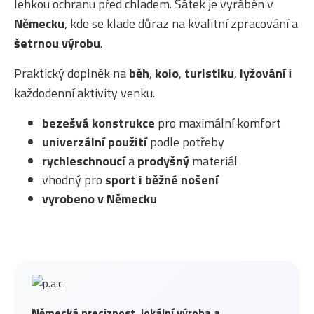
lehkou ochranu před chladem. Šátek je vyráběn v
Německu
, kde se klade důraz na kvalitní zpracování a
šetrnou výrobu
.
Praktický doplněk na
běh
,
kolo
,
turistiku
,
lyžování
i
každodenní aktivity venku.
bezešvá konstrukce
pro maximální komfort
univerzální použití
podle potřeby
rychleschnoucí
a
prodyšný
materiál
vhodný pro
sport i běžné nošení
vyrobeno v Německu
Německá preciznost, lokální výroba a