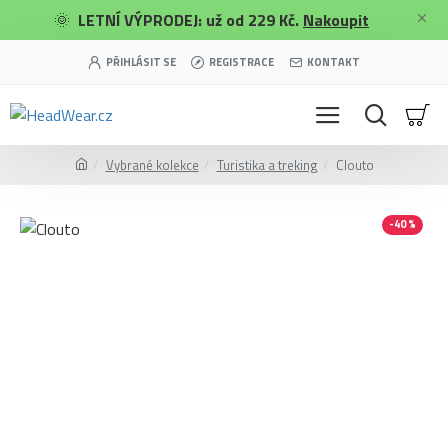
🌞
LETNÍ VÝPRODEJ: už od 229 Kč.
Nakoupit
PŘIHLÁSIT SE
REGISTRACE
KONTAKT
Vybrané kolekce
Turistika a treking
Clouto
-40 %