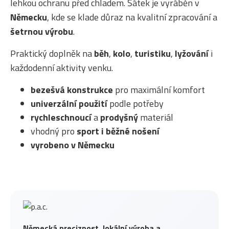
lehkou ochranu před chladem. Šátek je vyráběn v
Německu
, kde se klade důraz na kvalitní zpracování a
šetrnou výrobu
.
Praktický doplněk na
běh
,
kolo
,
turistiku
,
lyžování
i
každodenní aktivity venku.
bezešvá konstrukce
pro maximální komfort
univerzální použití
podle potřeby
rychleschnoucí
a
prodyšný
materiál
vhodný pro
sport i běžné nošení
vyrobeno v Německu
Německá preciznost, lokální výroba a