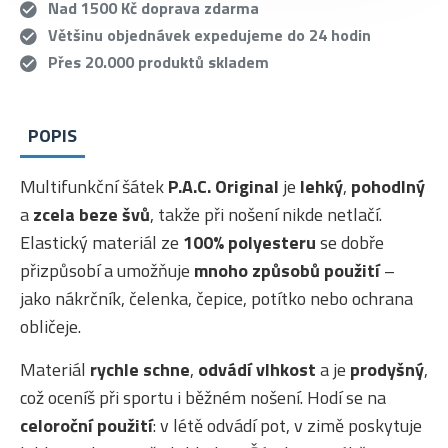
Nad 1500 Kč doprava zdarma
Většinu objednávek expedujeme do 24 hodin
Přes 20.000 produktů skladem
POPIS
Multifunkční šátek
P.A.C. Original
je
lehký
,
pohodlný
a
zcela beze švů
, takže při nošení nikde netlačí.
Elastický materiál ze
100% polyesteru
se dobře
přizpůsobí a umožňuje
mnoho způsobů použití
–
jako nákrčník, čelenka, čepice, potítko nebo ochrana
obličeje.
Materiál
rychle schne
,
odvádí vlhkost
a je
prodyšný
,
což oceníš při sportu i běžném nošení. Hodí se na
celoroční použití
: v létě odvádí pot, v zimě poskytuje