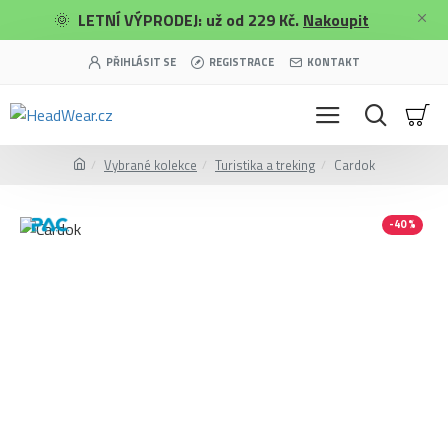
🌞
LETNÍ VÝPRODEJ: už od 229 Kč.
Nakoupit
PŘIHLÁSIT SE
REGISTRACE
KONTAKT
Vybrané kolekce
Turistika a treking
Cardok
-40 %