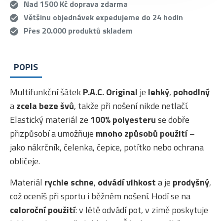
Nad 1500 Kč doprava zdarma
Většinu objednávek expedujeme do 24 hodin
Přes 20.000 produktů skladem
POPIS
Multifunkční šátek
P.A.C. Original
je
lehký
,
pohodlný
a
zcela beze švů
, takže při nošení nikde netlačí.
Elastický materiál ze
100% polyesteru
se dobře
přizpůsobí a umožňuje
mnoho způsobů použití
–
jako nákrčník, čelenka, čepice, potítko nebo ochrana
obličeje.
Materiál
rychle schne
,
odvádí vlhkost
a je
prodyšný
,
což oceníš při sportu i běžném nošení. Hodí se na
celoroční použití
: v létě odvádí pot, v zimě poskytuje