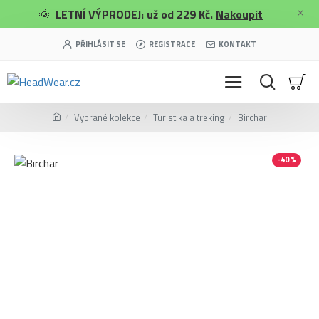
🌞
LETNÍ VÝPRODEJ: už od 229 Kč.
Nakoupit
PŘIHLÁSIT SE
REGISTRACE
KONTAKT
Vybrané kolekce
Turistika a treking
Birchar
-40 %