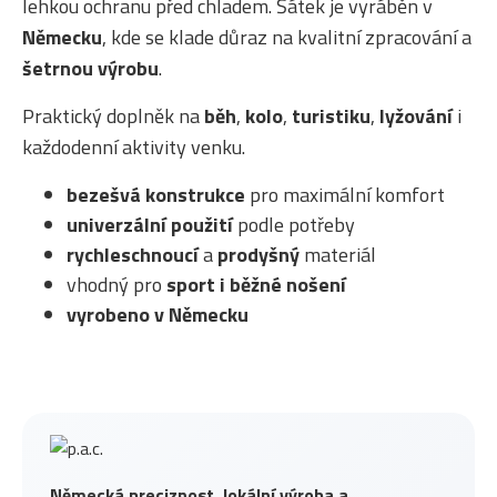
lehkou ochranu před chladem. Šátek je vyráběn v
Německu
, kde se klade důraz na kvalitní zpracování a
šetrnou výrobu
.
Praktický doplněk na
běh
,
kolo
,
turistiku
,
lyžování
i
každodenní aktivity venku.
bezešvá konstrukce
pro maximální komfort
univerzální použití
podle potřeby
rychleschnoucí
a
prodyšný
materiál
vhodný pro
sport i běžné nošení
vyrobeno v Německu
Německá preciznost, lokální výroba a