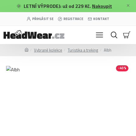
🌞
LETNÍ VÝPRODEJ: už od 229 Kč.
Nakoupit
PŘIHLÁSIT SE
REGISTRACE
KONTAKT
Vybrané kolekce
Turistika a treking
Albh
-40 %