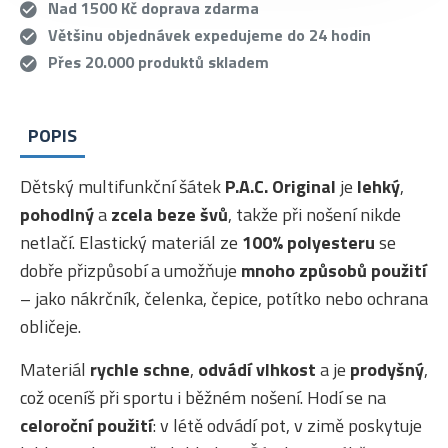
Nad 1500 Kč doprava zdarma
Většinu objednávek expedujeme do 24 hodin
Přes 20.000 produktů skladem
POPIS
Dětský multifunkční šátek
P.A.C. Original
je
lehký
,
pohodlný
a
zcela beze švů
, takže při nošení nikde
netlačí. Elastický materiál ze
100% polyesteru
se
dobře přizpůsobí a umožňuje
mnoho způsobů použití
– jako nákrčník, čelenka, čepice, potítko nebo ochrana
obličeje.
Materiál
rychle schne
,
odvádí vlhkost
a je
prodyšný
,
což oceníš při sportu i běžném nošení. Hodí se na
celoroční použití
: v létě odvádí pot, v zimě poskytuje