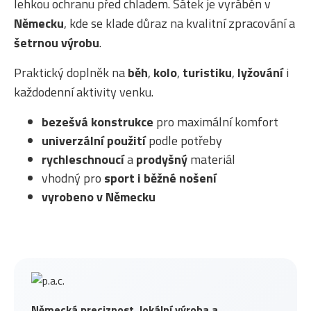
lehkou ochranu před chladem. Šátek je vyráběn v
Německu
, kde se klade důraz na kvalitní zpracování a
šetrnou výrobu
.
Praktický doplněk na
běh
,
kolo
,
turistiku
,
lyžování
i
každodenní aktivity venku.
bezešvá konstrukce
pro maximální komfort
univerzální použití
podle potřeby
rychleschnoucí
a
prodyšný
materiál
vhodný pro
sport i běžné nošení
vyrobeno v Německu
Německá preciznost, lokální výroba a