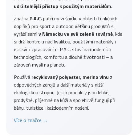
udržitelnější přístup k použitým materiálům.
Značka
P.A.C.
patří mezi špičku v oblasti funkčních
doplňků pro sport a outdoor. Většinu produktů si
vyrábí sami
v Německu ve své zelené továrně
, kde
si drží kontrolu nad kvalitou, použitými materiály i
etickým zpracováním. P.A.C. staví na moderních
technologiích, komfortu a dlouhé životnosti – a
zároveň myslí na planetu.
Používá
recyklovaný polyester, merino vlnu
z
odpovědných zdrojů a další materiály s nižší
ekologickou stopou. Jejich produkty jsou lehké,
prodyšné, příjemné na kůži a spolehlivě fungují při
běhu, turistice i každodenním nošení.
Více o značce →