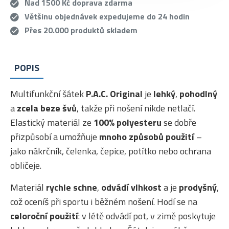
Nad 1500 Kč doprava zdarma
Většinu objednávek expedujeme do 24 hodin
Přes 20.000 produktů skladem
POPIS
Multifunkční šátek
P.A.C. Original
je
lehký
,
pohodlný
a
zcela beze švů
, takže při nošení nikde netlačí.
Elastický materiál ze
100% polyesteru
se dobře
přizpůsobí a umožňuje
mnoho způsobů použití
–
jako nákrčník, čelenka, čepice, potítko nebo ochrana
obličeje.
Materiál
rychle schne
,
odvádí vlhkost
a je
prodyšný
,
což oceníš při sportu i běžném nošení. Hodí se na
celoroční použití
: v létě odvádí pot, v zimě poskytuje