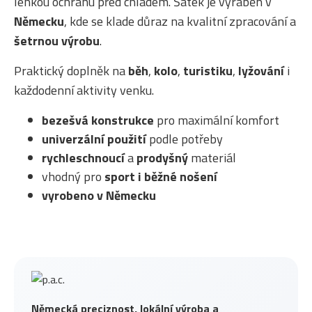
lehkou ochranu před chladem. Šátek je vyráběn v
Německu
, kde se klade důraz na kvalitní zpracování a
šetrnou výrobu
.
Praktický doplněk na
běh
,
kolo
,
turistiku
,
lyžování
i
každodenní aktivity venku.
bezešvá konstrukce
pro maximální komfort
univerzální použití
podle potřeby
rychleschnoucí
a
prodyšný
materiál
vhodný pro
sport i běžné nošení
vyrobeno v Německu
Německá preciznost, lokální výroba a