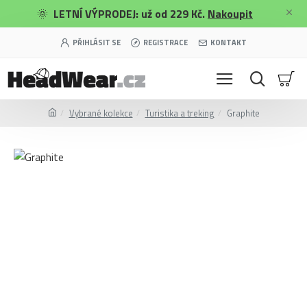
🌞
LETNÍ VÝPRODEJ: už od 229 Kč.
Nakoupit
PŘIHLÁSIT SE
REGISTRACE
KONTAKT
Vybrané kolekce
Turistika a treking
Graphite